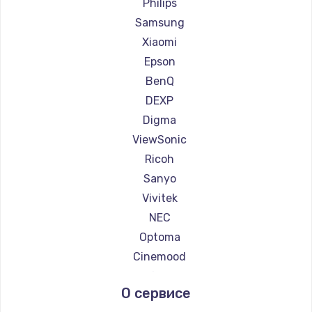
Ремонт проекторов JVC
Philips
Ремонт проекторов Casio
Samsung
Ремонт проекторов Hiper
Xiaomi
Ремонт проекторов HITACHI
Epson
Ремонт проекторов Panasonic
BenQ
Ремонт проекторов Hisense
DEXP
Digma
ViewSonic
Ricoh
Sanyo
Vivitek
NEC
Optoma
Cinemood
Infocus
О сервисе
Barco