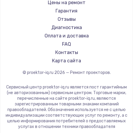
Xgimi
Цены на ремонт
Canon
Гарантия
JVC
Отзывы
Casio
Диагностика
Hiper
Оплата и доставка
HITACHI
FAQ
Panasonic
Контакты
Hisense
Карта сайта
© proektor-iq.ru
2026
— Ремонт проекторов.
Сервисный центр proektor-iq.ru является пост гарантийным
(не авторизованным) сервисным центром. Торговые марки,
перечисленные на сайте proektor-iq.ru, являются
зарегистрированным товарными знаками компаний
правообладателей. Обозначения используется не с целью
индивидуализации соответствующих услуг по ремонту, а с
целью информирования потребителей о предоставляемых
услугах в отношении техники правообладателя