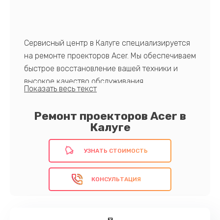
Сервисный центр в Калуге специализируется
на ремонте проекторов Acer. Мы обеспечиваем
быстрое восстановление вашей техники и
высокое качество обслуживания.
Преимущества нашего сервиса включают
опытных специалистов, оригинальные
Ремонт проекторов Acer в
запчасти и гарантию на ремонт. Доверьте нам
Калуге
свой проектор Acer для надежного решения
любых проблем.
УЗНАТЬ СТОИМОСТЬ
КОНСУЛЬТАЦИЯ
Запишитесь на обслуживание прямо сейчас!