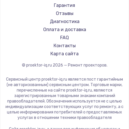
Canon
Гарантия
JVC
Отзывы
Casio
Диагностика
Hiper
Оплата и доставка
HITACHI
FAQ
Panasonic
Контакты
Hisense
Карта сайта
© proektor-iq.ru
2026
— Ремонт проекторов.
Сервисный центр proektor-iq.ru является пост гарантийным
(не авторизованным) сервисным центром. Торговые марки,
перечисленные на сайте proektor-iq.ru, являются
зарегистрированным товарными знаками компаний
правообладателей. Обозначения используется не с целью
индивидуализации соответствующих услуг по ремонту, а с
целью информирования потребителей о предоставляемых
услугах в отношении техники правообладателя