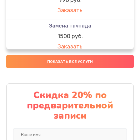
Заказать
Замена тачпада
1500 руб.
Заказать
Замена южного моста
ПОКАЗАТЬ ВСЕ УСЛУГИ
1950 руб.
Заказать
Скидка 20% по
Чистка от пыли
предварительной
1060 руб.
записи
Заказать
Настройка ОС