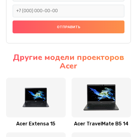
930 руб.
Заказать
Ремонт подсветки
1200 руб.
Заказать
Другие модели проекторов
Acer
Настройка BIOS
650 руб.
Заказать
Замена видеочипа
2500 руб.
Заказать
Acer Extensa 15
Acer TravelMate B5 14
Ремонт разъема питания