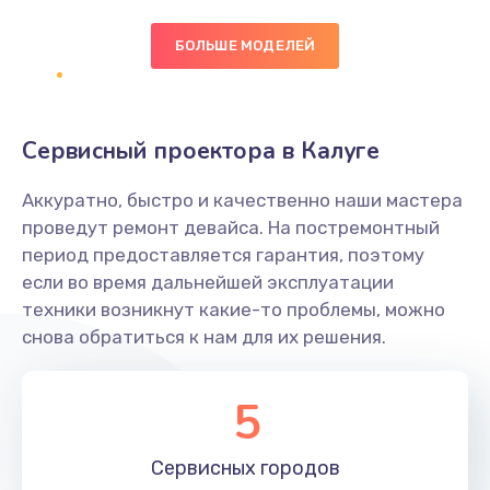
БОЛЬШЕ МОДЕЛЕЙ
Замена экрана
1095 руб.
Заказать
Сервисный проектора в Калуге
Замена северного моста
Аккуратно, быстро и качественно наши мастера
1950 руб.
проведут ремонт девайса. На постремонтный
Заказать
период предоставляется гарантия, поэтому
если во время дальнейшей эксплуатации
Ремонт цепей питания
техники возникнут какие-то проблемы, можно
снова обратиться к нам для их решения.
2500 руб.
Заказать
5
Замена жесткого диска
660 руб.
Сервисных
городов