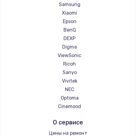
Ремонт проекторов Casio
Samsung
Ремонт проекторов Hiper
Xiaomi
Ремонт проекторов HITACHI
Epson
Ремонт проекторов Panasonic
BenQ
Ремонт проекторов Hisense
DEXP
Digma
ViewSonic
Ricoh
Sanyo
Vivitek
NEC
Optoma
Cinemood
Infocus
О сервисе
Barco
Xgimi
Цены на ремонт