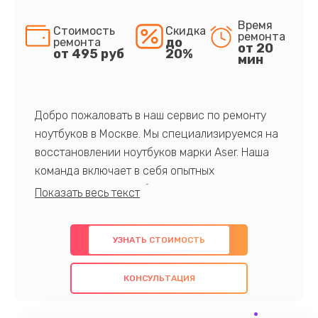
Время
Стоимость
Скидка
ремонта
до
ремонта
от 20
от 495 руб
20%
мин
Добро пожаловать в наш сервис по ремонту
ноутбуков в Москве. Мы специализируемся на
восстановлении ноутбуков марки Aser. Наша
команда включает в себя опытных
профессионалов с обширными знаниями и
многолетним опытом в данной области. Мы
предлагаем быстрый и качественный ремонт с
УЗНАТЬ СТОИМОСТЬ
использованием оригинальных компонентов, а
также гарантируем качество всех
КОНСУЛЬТАЦИЯ
проведенных работ. Наша цель - предоставить
клиентам надежное и профессиональное