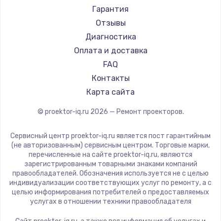
Canon
Гарантия
JVC
Отзывы
Casio
Диагностика
Hiper
Оплата и доставка
HITACHI
FAQ
Panasonic
Контакты
Hisense
Карта сайта
© proektor-iq.ru
2026
— Ремонт проекторов.
Сервисный центр proektor-iq.ru является пост гарантийным
(не авторизованным) сервисным центром. Торговые марки,
перечисленные на сайте proektor-iq.ru, являются
зарегистрированным товарными знаками компаний
правообладателей. Обозначения используется не с целью
индивидуализации соответствующих услуг по ремонту, а с
целью информирования потребителей о предоставляемых
услугах в отношении техники правообладателя