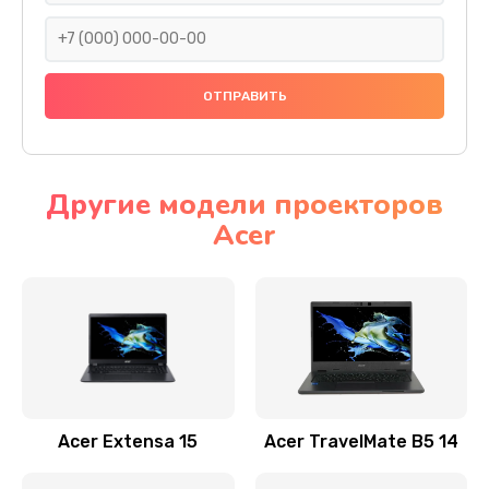
930 руб.
Заказать
Ремонт подсветки
1200 руб.
Заказать
Другие модели проекторов
Acer
Настройка BIOS
650 руб.
Заказать
Замена видеочипа
2500 руб.
Заказать
Acer Extensa 15
Acer TravelMate B5 14
Ремонт разъема питания