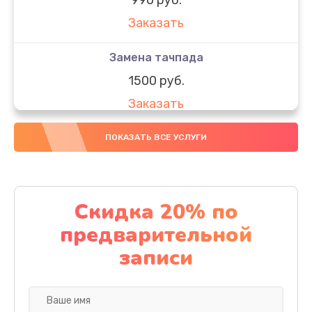
Заказать
Замена тачпада
1500 руб.
Заказать
Замена южного моста
ПОКАЗАТЬ ВСЕ УСЛУГИ
1950 руб.
Заказать
Скидка 20% по
Чистка от пыли
предварительной
1060 руб.
записи
Заказать
Настройка ОС