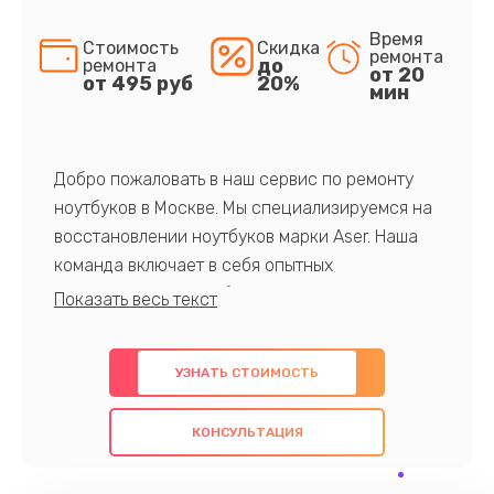
Время
Стоимость
Скидка
ремонта
до
ремонта
от 20
от 495 руб
20%
мин
Добро пожаловать в наш сервис по ремонту
ноутбуков в Москве. Мы специализируемся на
восстановлении ноутбуков марки Aser. Наша
команда включает в себя опытных
профессионалов с обширными знаниями и
многолетним опытом в данной области. Мы
предлагаем быстрый и качественный ремонт с
УЗНАТЬ СТОИМОСТЬ
использованием оригинальных компонентов, а
также гарантируем качество всех
КОНСУЛЬТАЦИЯ
проведенных работ. Наша цель - предоставить
клиентам надежное и профессиональное