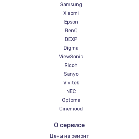
Ремонт проекторов Casio
Samsung
Ремонт проекторов Hiper
Xiaomi
Ремонт проекторов HITACHI
Epson
Ремонт проекторов Panasonic
BenQ
Ремонт проекторов Hisense
DEXP
Digma
ViewSonic
Ricoh
Sanyo
Vivitek
NEC
Optoma
Cinemood
Infocus
О сервисе
Barco
Xgimi
Цены на ремонт