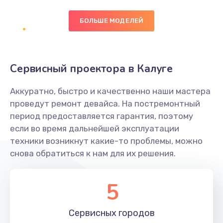
БОЛЬШЕ МОДЕЛЕЙ
Замена экрана
1095 руб.
Заказать
Сервисный проектора в Калуге
Замена северного моста
Аккуратно, быстро и качественно наши мастера
1950 руб.
проведут ремонт девайса. На постремонтный
Заказать
период предоставляется гарантия, поэтому
если во время дальнейшей эксплуатации
Ремонт цепей питания
техники возникнут какие-то проблемы, можно
снова обратиться к нам для их решения.
2500 руб.
Заказать
5
Замена жесткого диска
660 руб.
Сервисных
городов