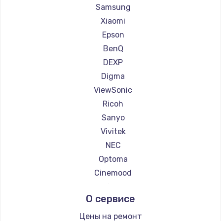
Ремонт проекторов Casio
Samsung
Ремонт проекторов Hiper
Xiaomi
Ремонт проекторов HITACHI
Epson
Ремонт проекторов Panasonic
BenQ
Ремонт проекторов Hisense
DEXP
Digma
ViewSonic
Ricoh
Sanyo
Vivitek
NEC
Optoma
Cinemood
Infocus
О сервисе
Barco
Xgimi
Цены на ремонт