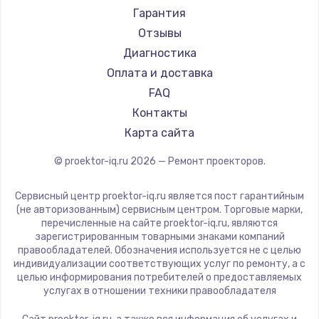
Canon
Гарантия
JVC
Отзывы
Casio
Диагностика
Hiper
Оплата и доставка
HITACHI
FAQ
Panasonic
Контакты
Hisense
Карта сайта
© proektor-iq.ru
2026
— Ремонт проекторов.
Сервисный центр proektor-iq.ru является пост гарантийным
(не авторизованным) сервисным центром. Торговые марки,
перечисленные на сайте proektor-iq.ru, являются
зарегистрированным товарными знаками компаний
правообладателей. Обозначения используется не с целью
индивидуализации соответствующих услуг по ремонту, а с
целью информирования потребителей о предоставляемых
услугах в отношении техники правообладателя