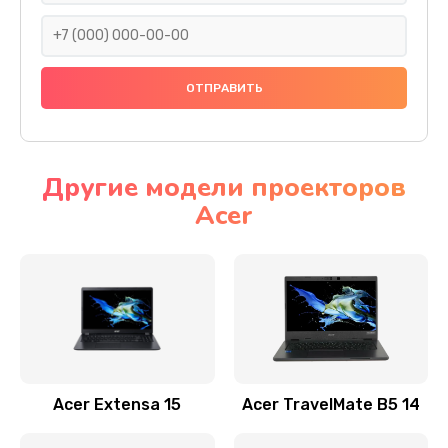
930 руб.
Заказать
Ремонт подсветки
1200 руб.
Заказать
Другие модели проекторов
Acer
Настройка BIOS
650 руб.
Заказать
Замена видеочипа
2500 руб.
Заказать
Acer Extensa 15
Acer TravelMate B5 14
Ремонт разъема питания