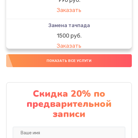
Заказать
Замена тачпада
1500 руб.
Заказать
Замена южного моста
ПОКАЗАТЬ ВСЕ УСЛУГИ
1950 руб.
Заказать
Скидка 20% по
Чистка от пыли
предварительной
1060 руб.
записи
Заказать
Настройка ОС