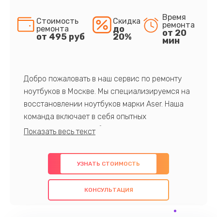
Время
Стоимость
Скидка
ремонта
до
ремонта
от 20
от 495 руб
20%
мин
Добро пожаловать в наш сервис по ремонту
ноутбуков в Москве. Мы специализируемся на
восстановлении ноутбуков марки Aser. Наша
команда включает в себя опытных
профессионалов с обширными знаниями и
многолетним опытом в данной области. Мы
предлагаем быстрый и качественный ремонт с
УЗНАТЬ СТОИМОСТЬ
использованием оригинальных компонентов, а
также гарантируем качество всех
КОНСУЛЬТАЦИЯ
проведенных работ. Наша цель - предоставить
клиентам надежное и профессиональное