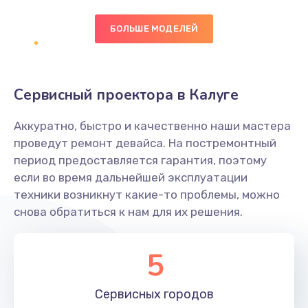
БОЛЬШЕ МОДЕЛЕЙ
Замена экрана
1095 руб.
Заказать
Сервисный проектора в Калуге
Замена северного моста
Аккуратно, быстро и качественно наши мастера
1950 руб.
проведут ремонт девайса. На постремонтный
Заказать
период предоставляется гарантия, поэтому
если во время дальнейшей эксплуатации
Ремонт цепей питания
техники возникнут какие-то проблемы, можно
снова обратиться к нам для их решения.
2500 руб.
Заказать
5
Замена жесткого диска
660 руб.
Сервисных
городов