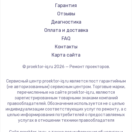
Canon
Гарантия
JVC
Отзывы
Casio
Диагностика
Hiper
Оплата и доставка
HITACHI
FAQ
Panasonic
Контакты
Hisense
Карта сайта
© proektor-iq.ru
2026
— Ремонт проекторов.
Сервисный центр proektor-iq.ru является пост гарантийным
(не авторизованным) сервисным центром. Торговые марки,
перечисленные на сайте proektor-iq.ru, являются
зарегистрированным товарными знаками компаний
правообладателей. Обозначения используется не с целью
индивидуализации соответствующих услуг по ремонту, а с
целью информирования потребителей о предоставляемых
услугах в отношении техники правообладателя