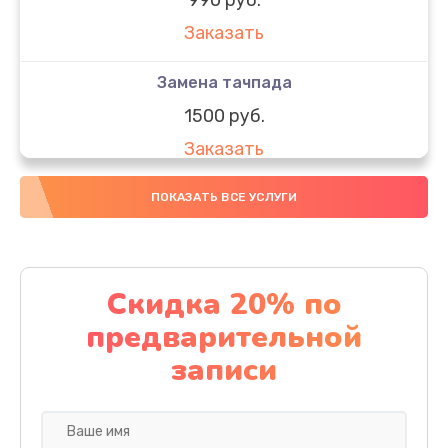
Заказать
Замена тачпада
1500 руб.
Заказать
Замена южного моста
ПОКАЗАТЬ ВСЕ УСЛУГИ
1950 руб.
Заказать
Скидка 20% по
Чистка от пыли
предварительной
1060 руб.
записи
Заказать
Настройка ОС