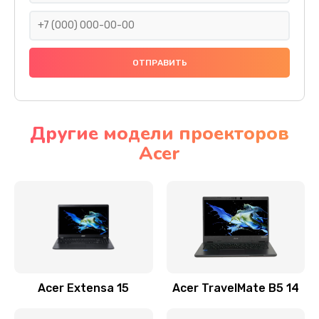
930 руб.
Заказать
Ремонт подсветки
1200 руб.
Заказать
Другие модели проекторов
Acer
Настройка BIOS
650 руб.
Заказать
Замена видеочипа
2500 руб.
Заказать
Acer Extensa 15
Acer TravelMate B5 14
Ремонт разъема питания