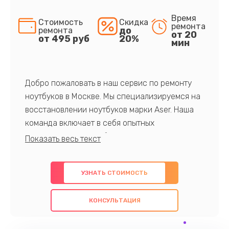
Время
Стоимость
Скидка
ремонта
до
ремонта
от 20
от 495 руб
20%
мин
Добро пожаловать в наш сервис по ремонту
ноутбуков в Москве. Мы специализируемся на
восстановлении ноутбуков марки Aser. Наша
команда включает в себя опытных
профессионалов с обширными знаниями и
многолетним опытом в данной области. Мы
предлагаем быстрый и качественный ремонт с
УЗНАТЬ СТОИМОСТЬ
использованием оригинальных компонентов, а
также гарантируем качество всех
КОНСУЛЬТАЦИЯ
проведенных работ. Наша цель - предоставить
клиентам надежное и профессиональное