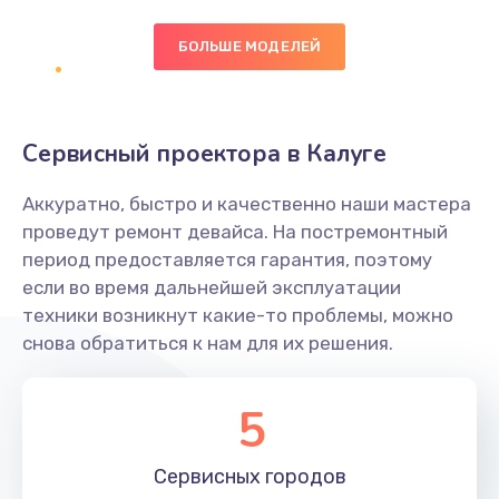
БОЛЬШЕ МОДЕЛЕЙ
Замена экрана
1095 руб.
Заказать
Сервисный проектора в Калуге
Замена северного моста
Аккуратно, быстро и качественно наши мастера
1950 руб.
проведут ремонт девайса. На постремонтный
Заказать
период предоставляется гарантия, поэтому
если во время дальнейшей эксплуатации
Ремонт цепей питания
техники возникнут какие-то проблемы, можно
снова обратиться к нам для их решения.
2500 руб.
Заказать
5
Замена жесткого диска
660 руб.
Сервисных
городов