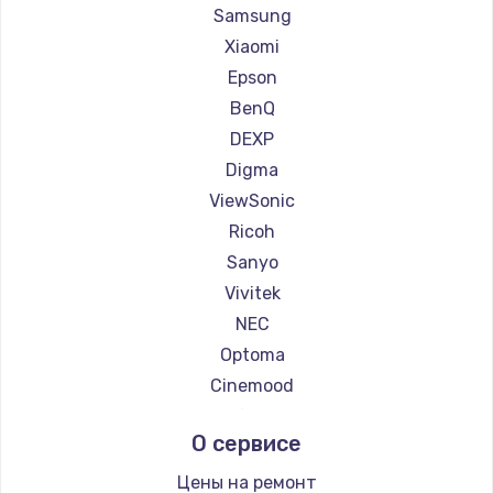
Ремонт проекторов Casio
Samsung
Ремонт проекторов Hiper
Xiaomi
Ремонт проекторов HITACHI
Epson
Ремонт проекторов Panasonic
BenQ
Ремонт проекторов Hisense
DEXP
Digma
ViewSonic
Ricoh
Sanyo
Vivitek
NEC
Optoma
Cinemood
Infocus
О сервисе
Barco
Xgimi
Цены на ремонт