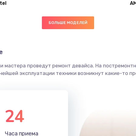
tel
A
30 мин
3 года
БОЛЬШЕ МОДЕЛЕЙ
40 мин
2 года
30 мин
1 год
е
ши мастера проведут ремонт девайса. На постремонт
60 мин
2 года
ьнейшей эксплуатации техники возникнут какие-то пр
50 мин
1 год
30 мин
1 год
24
60 мин
1 год
Часа приема
40 мин
1 год