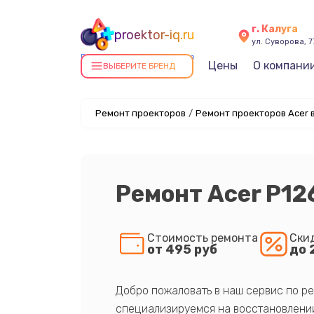
г. Калуга
proektor-iq.ru
ул. Суворова, 7
Ремонт проекторов в Калуге
Цены
О компани
ВЫБЕРИТЕ БРЕНД
Ремонт проекторов
/
Ремонт проекторов Acer в
Ремонт Acer P12
Стоимость ремонта
Ски
от 495 руб
до 
Добро пожаловать в наш сервис по ре
специализируемся на восстановлении