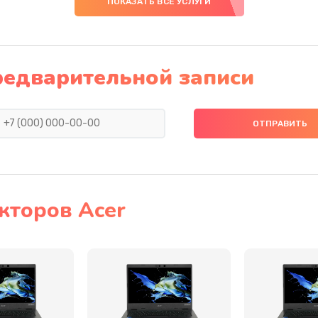
ПОКАЗАТЬ ВСЕ УСЛУГИ
60 мин
3 года
60 мин
1 год
редварительной записи
20 мин
2 года
50 мин
3 года
30 мин
3 года
кторов Acer
60 мин
2 года
30 мин
1 год
30 мин
3 года