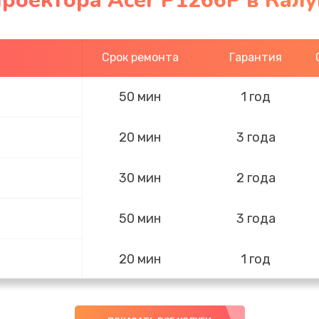
роектора Acer P1266P в Калу
Срок ремонта
Гарантия
50 мин
1 год
20 мин
3 года
30 мин
2 года
50 мин
3 года
20 мин
1 год
30 мин
1 год