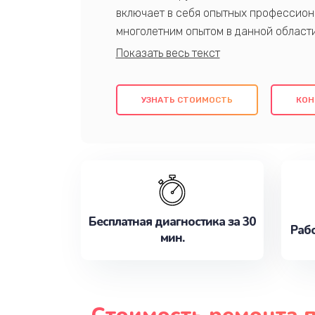
включает в себя опытных профессион
многолетним опытом в данной област
качественный ремонт с использовани
гарантируем качество всех проведенн
клиентам надежное и профессиональн
УЗНАТЬ СТОИМОСТЬ
КОН
потребности наилучшим образом. Не 
сейчас!
Бесплатная диагностика за 30
Рабо
мин.