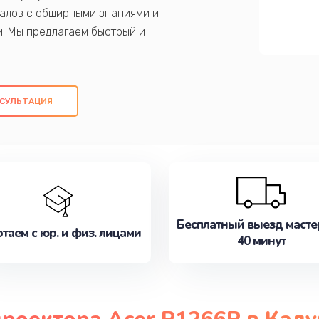
алов с обширными знаниями и
и. Мы предлагаем быстрый и
ем оригинальных компонентов, а также
ых работ. Наша цель - предоставить
ое обслуживание, удовлетворяя их
СУЛЬТАЦИЯ
медлите записаться на ремонт уже
Бесплатный выезд масте
таем с юр. и физ. лицами
40 минут