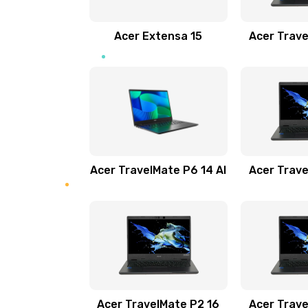
Замена звуковой карты
Acer Extensa 15
Acer Trave
Замена микрофона
Замена оперативной памяти
Замена процессора
Acer TravelMate P6 14 AI
Acer Trave
Замена системы охлаждения
Замена термопасты
Замена шлейфа матрицы
Замена экрана
Acer TravelMate P2 16
Acer Trave