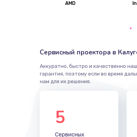
AMD
In
Замена северного моста
Ремонт цепей питания
Замена жесткого диска
Сервисный проектора в Калуг
Аккуратно, быстро и качественно на
Установка драйверов
гарантия, поэтому если во время дал
нам для их решения.
Замена вебкамеры
Ремонт петель крышки
5
Настройка Wi-Fi
Сервисных
Замена HDMI