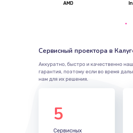
AMD
In
Замена северного моста
Ремонт цепей питания
Замена жесткого диска
Сервисный проектора в Калуг
Аккуратно, быстро и качественно на
Установка драйверов
гарантия, поэтому если во время дал
нам для их решения.
Замена вебкамеры
Ремонт петель крышки
5
Настройка Wi-Fi
Сервисных
Замена HDMI