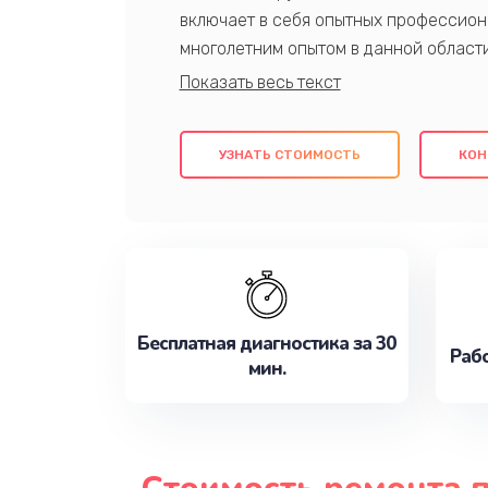
включает в себя опытных профессион
многолетним опытом в данной област
качественный ремонт с использовани
гарантируем качество всех проведенн
клиентам надежное и профессиональн
УЗНАТЬ СТОИМОСТЬ
КОН
потребности наилучшим образом. Не 
сейчас!
Бесплатная диагностика за 30
Рабо
мин.