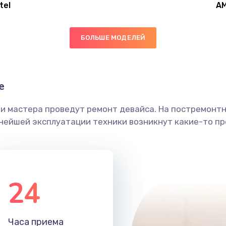
tel
A
50 мин
1 год
БОЛЬШЕ МОДЕЛЕЙ
20 мин
3 года
50 мин
3 года
е
ши мастера проведут ремонт девайса. На постремонт
60 мин
2 года
ьнейшей эксплуатации техники возникнут какие-то пр
60 мин
1 год
30 мин
2 года
24
20 мин
1 год
Часа приема
40 мин
2 года