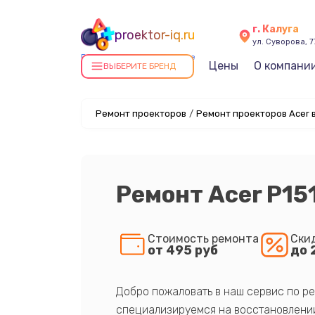
г. Калуга
proektor-iq.ru
ул. Суворова, 7
Ремонт проекторов в Калуге
Цены
О компани
ВЫБЕРИТЕ БРЕНД
Ремонт проекторов
/
Ремонт проекторов Acer в
Ремонт Acer P15
Стоимость ремонта
Ски
от 495 руб
до 
Добро пожаловать в наш сервис по ре
специализируемся на восстановлении