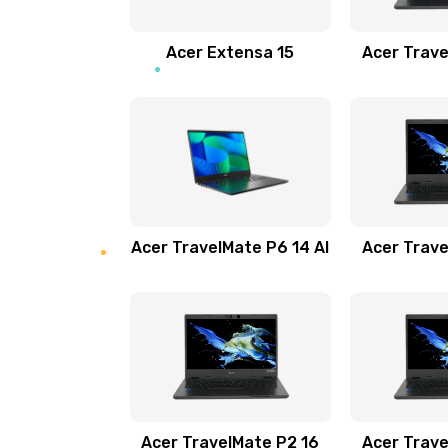
Замена звуковой карты
Acer Extensa 15
Acer Trave
Замена микрофона
Замена оперативной памяти
Замена процессора
Acer TravelMate P6 14 AI
Acer Trave
Замена системы охлаждения
Замена термопасты
Замена шлейфа матрицы
Замена экрана
Acer TravelMate P2 16
Acer Trave