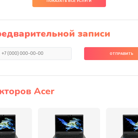
ПОКАЗАТЬ ВСЕ УСЛУГИ
20 мин
2 года
40 мин
2 года
редварительной записи
40 мин
3 года
20 мин
2 года
40 мин
1 год
кторов Acer
40 мин
1 год
50 мин
2 года
20 мин
3 года