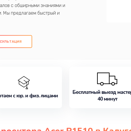
алов с обширными знаниями и
и. Мы предлагаем быстрый и
ем оригинальных компонентов, а также
ых работ. Наша цель - предоставить
ое обслуживание, удовлетворяя их
СУЛЬТАЦИЯ
медлите записаться на ремонт уже
Бесплатный выезд масте
таем с юр. и физ. лицами
40 минут