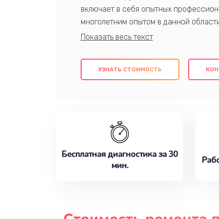
включает в себя опытных профессион
многолетним опытом в данной област
качественный ремонт с использовани
гарантируем качество всех проведенн
клиентам надежное и профессиональн
УЗНАТЬ СТОИМОСТЬ
КОН
потребности наилучшим образом. Не 
сейчас!
Бесплатная диагностика за 30
Рабо
мин.