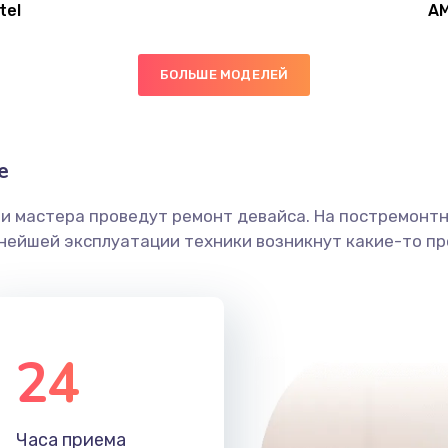
tel
A
20 мин
1 год
БОЛЬШЕ МОДЕЛЕЙ
40 мин
2 года
40 мин
1 год
е
ши мастера проведут ремонт девайса. На постремонт
40 мин
3 года
ьнейшей эксплуатации техники возникнут какие-то пр
60 мин
2 года
20 мин
3 года
24
50 мин
3 года
Часа приема
20 мин
2 года