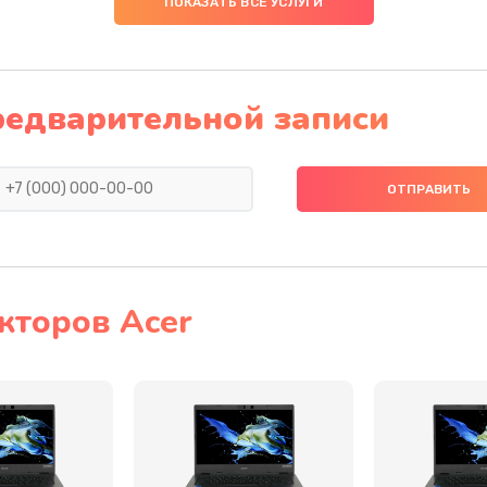
ПОКАЗАТЬ ВСЕ УСЛУГИ
30 мин
3 года
40 мин
2 года
редварительной записи
50 мин
3 года
20 мин
2 года
50 мин
1 год
кторов Acer
60 мин
3 года
50 мин
3 года
50 мин
3 года