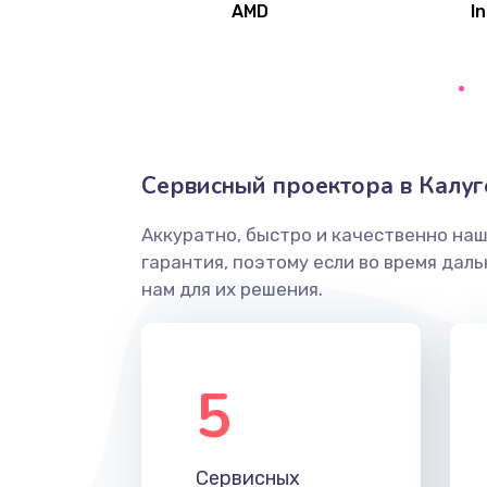
AMD
In
Замена северного моста
Ремонт цепей питания
Замена жесткого диска
Сервисный проектора в Калуг
Аккуратно, быстро и качественно на
Установка драйверов
гарантия, поэтому если во время дал
нам для их решения.
Замена вебкамеры
Ремонт петель крышки
5
Настройка Wi-Fi
Сервисных
Замена HDMI