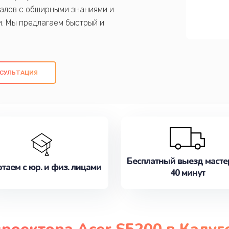
алов с обширными знаниями и
и. Мы предлагаем быстрый и
ем оригинальных компонентов, а также
ых работ. Наша цель - предоставить
ое обслуживание, удовлетворяя их
СУЛЬТАЦИЯ
медлите записаться на ремонт уже
Бесплатный выезд масте
таем с юр. и физ. лицами
40 минут