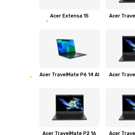
Замена звуковой карты
Acer Extensa 15
Acer Trave
Замена микрофона
Замена оперативной памяти
Замена процессора
Acer TravelMate P6 14 AI
Acer Trave
Замена системы охлаждения
Замена термопасты
Замена шлейфа матрицы
Замена экрана
Acer TravelMate P2 16
Acer Trave