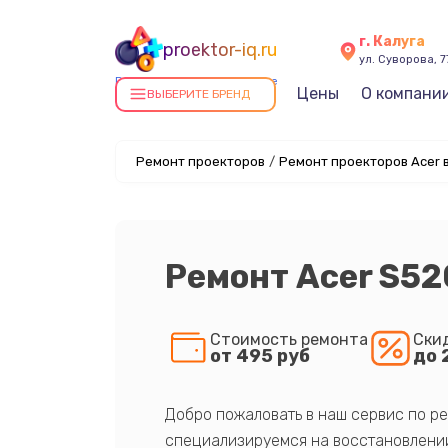
г. Калуга
proektor-iq.ru
ул. Суворова, 7
Ремонт проекторов в Калуге
Цены
О компани
ВЫБЕРИТЕ БРЕНД
Ремонт проекторов
/
Ремонт проекторов Acer в
Ремонт Acer S5
Стоимость ремонта
Ски
от 495 руб
до 
Добро пожаловать в наш сервис по ре
специализируемся на восстановлении