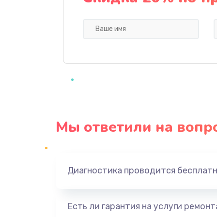
Замена видеочипа
Ремонт разъема питания
Замена видеокарты
Замена аккумулятора
Мы ответили на вопр
Замена SSD
Замена USB порта
Диагностика проводится бесплат
Замена звуковой карты
Есть ли гарантия на услуги ремон
Замена микрофона