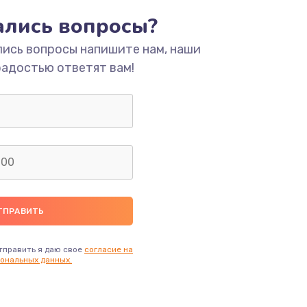
тались вопросы?
ать
лись вопросы напишите нам, наши
радостью ответят вам!
ать
ать
ать
ать
ать
тправить я даю свое
согласие на
ональных данных.