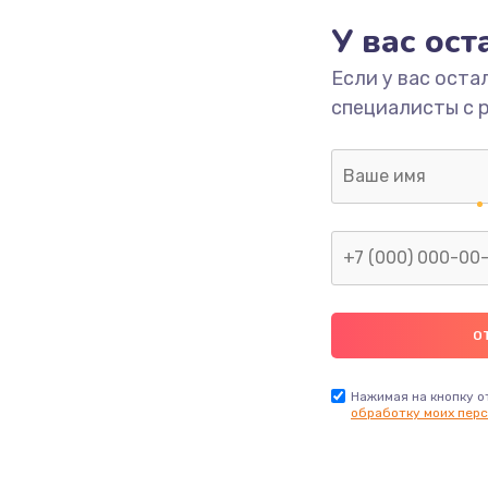
У вас ос
660 руб.
Заказ
Если у вас оста
специалисты с 
725 руб.
Заказ
1400 руб.
Заказ
1190 руб.
Заказ
1100 руб.
Заказ
495 руб.
Заказ
Нажимая на кнопку о
обработку моих перс