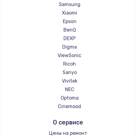
Ремонт проекторов Casio
Samsung
Ремонт проекторов Hiper
Xiaomi
Ремонт проекторов HITACHI
Epson
Ремонт проекторов Panasonic
BenQ
Ремонт проекторов Hisense
DEXP
Digma
ViewSonic
Ricoh
Sanyo
Vivitek
NEC
Optoma
Cinemood
Infocus
О сервисе
Barco
Xgimi
Цены на ремонт