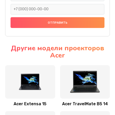
930 руб.
Заказать
Ремонт подсветки
1200 руб.
Заказать
Другие модели проекторов
Acer
Настройка BIOS
650 руб.
Заказать
Замена видеочипа
2500 руб.
Заказать
Acer Extensa 15
Acer TravelMate B5 14
Ремонт разъема питания