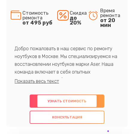
Время
Стоимость
Скидка
ремонта
до
ремонта
от 20
от 495 руб
20%
мин
Добро пожаловать в наш сервис по ремонту
ноутбуков в Москве. Мы специализируемся на
восстановлении ноутбуков марки Aser. Наша
команда включает в себя опытных
профессионалов с обширными знаниями и
многолетним опытом в данной области. Мы
предлагаем быстрый и качественный ремонт с
УЗНАТЬ СТОИМОСТЬ
использованием оригинальных компонентов, а
также гарантируем качество всех
КОНСУЛЬТАЦИЯ
проведенных работ. Наша цель - предоставить
клиентам надежное и профессиональное