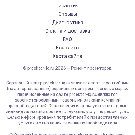
Canon
Гарантия
JVC
Отзывы
Casio
Диагностика
Hiper
Оплата и доставка
HITACHI
FAQ
Panasonic
Контакты
Hisense
Карта сайта
© proektor-iq.ru
2026
— Ремонт проекторов.
Сервисный центр proektor-iq.ru является пост гарантийным
(не авторизованным) сервисным центром. Торговые марки,
перечисленные на сайте proektor-iq.ru, являются
зарегистрированным товарными знаками компаний
правообладателей. Обозначения используется не с целью
индивидуализации соответствующих услуг по ремонту, а с
целью информирования потребителей о предоставляемых
услугах в отношении техники правообладателя