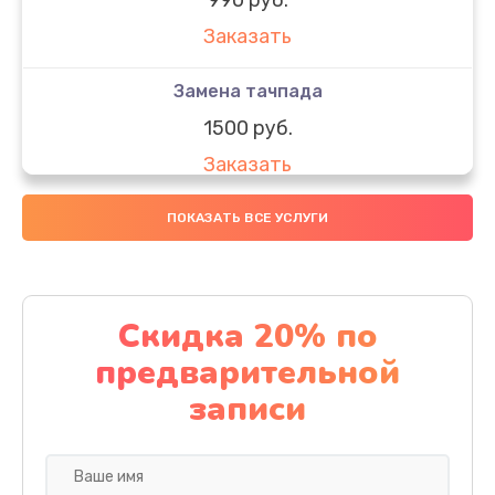
Заказать
Замена тачпада
1500 руб.
Заказать
Замена южного моста
ПОКАЗАТЬ ВСЕ УСЛУГИ
1950 руб.
Заказать
Скидка 20% по
Чистка от пыли
предварительной
1060 руб.
записи
Заказать
Настройка ОС