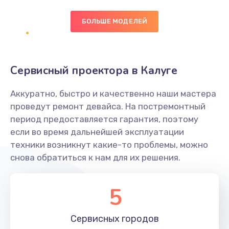
БОЛЬШЕ МОДЕЛЕЙ
Замена экрана
1095 руб.
Заказать
Сервисный проектора в Калуге
Замена северного моста
Аккуратно, быстро и качественно наши мастера
1950 руб.
проведут ремонт девайса. На постремонтный
Заказать
период предоставляется гарантия, поэтому
если во время дальнейшей эксплуатации
Ремонт цепей питания
техники возникнут какие-то проблемы, можно
снова обратиться к нам для их решения.
2500 руб.
Заказать
5
Замена жесткого диска
660 руб.
Сервисных
городов