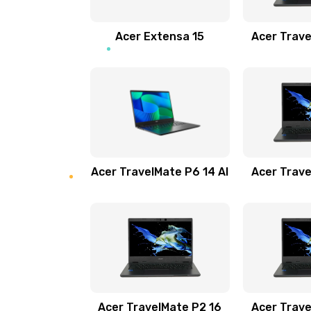
Замена звуковой карты
Acer Extensa 15
Acer Trave
Замена микрофона
Замена оперативной памяти
Замена процессора
Acer TravelMate P6 14 AI
Acer Trave
Замена системы охлаждения
Замена термопасты
Замена шлейфа матрицы
Замена экрана
Acer TravelMate P2 16
Acer Trave