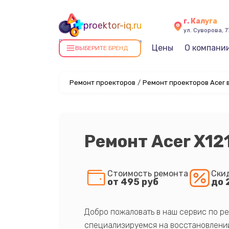
г. Калуга
proektor-iq.ru
ул. Суворова, 7
Ремонт проекторов в Калуге
Цены
О компани
ВЫБЕРИТЕ БРЕНД
Ремонт проекторов
/
Ремонт проекторов Acer в
Ремонт Acer X12
Стоимость ремонта
Ски
от 495 руб
до 
Добро пожаловать в наш сервис по ре
специализируемся на восстановлении