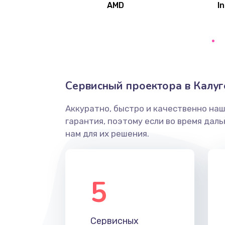
AMD
In
Замена северного моста
Ремонт цепей питания
Замена жесткого диска
Сервисный проектора в Калуг
Аккуратно, быстро и качественно на
Установка драйверов
гарантия, поэтому если во время дал
нам для их решения.
Замена вебкамеры
Ремонт петель крышки
5
Настройка Wi-Fi
Сервисных
Замена HDMI