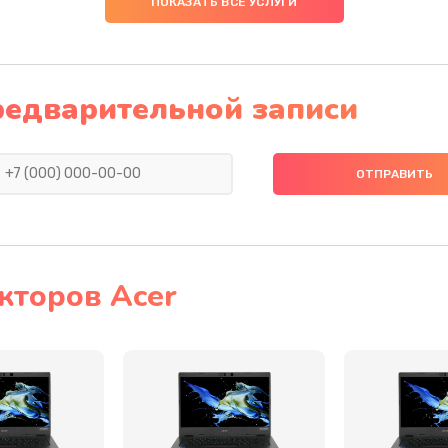
ПОКАЗАТЬ ВСЕ УСЛУГИ
30 мин
2 года
50 мин
2 года
редварительной записи
40 мин
2 года
60 мин
2 года
40 мин
3 года
кторов Acer
20 мин
1 год
30 мин
2 года
30 мин
3 года