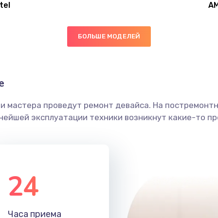
tel
A
40 мин
3 года
БОЛЬШЕ МОДЕЛЕЙ
50 мин
3 года
60 мин
1 год
е
ши мастера проведут ремонт девайса. На постремонт
50 мин
1 год
ьнейшей эксплуатации техники возникнут какие-то пр
30 мин
1 год
50 мин
2 года
24
60 мин
2 года
Часа приема
40 мин
2 года