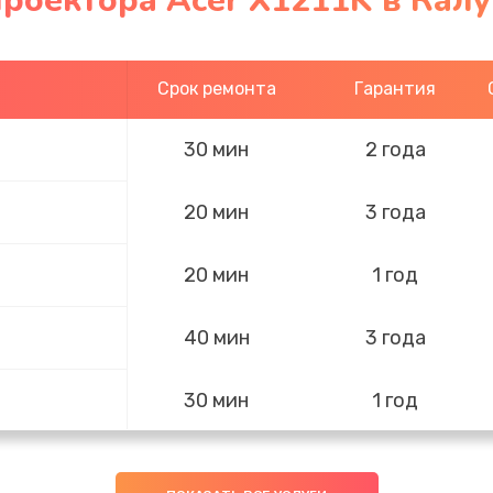
роектора Acer X1211K в Калу
Срок ремонта
Гарантия
30 мин
2 года
20 мин
3 года
20 мин
1 год
40 мин
3 года
30 мин
1 год
20 мин
3 года