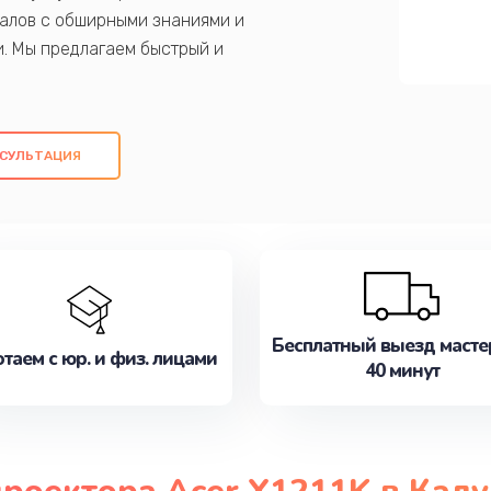
алов с обширными знаниями и
и. Мы предлагаем быстрый и
ем оригинальных компонентов, а также
ых работ. Наша цель - предоставить
ое обслуживание, удовлетворяя их
СУЛЬТАЦИЯ
медлите записаться на ремонт уже
Бесплатный выезд масте
таем с юр. и физ. лицами
40 минут