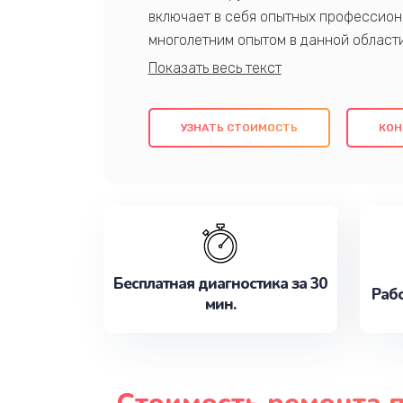
включает в себя опытных профессион
многолетним опытом в данной област
качественный ремонт с использовани
гарантируем качество всех проведенн
клиентам надежное и профессиональн
УЗНАТЬ СТОИМОСТЬ
КОН
потребности наилучшим образом. Не 
сейчас!
Бесплатная диагностика за 30
Рабо
мин.