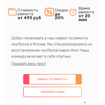
Время
Стоимость
Скидка
ремонта
до
ремонта
от 20
от 495 руб
20%
мин
Добро пожаловать в наш сервис по ремонту
ноутбуков в Москве. Мы специализируемся на
восстановлении ноутбуков марки Aser. Наша
команда включает в себя опытных
профессионалов с обширными знаниями и
многолетним опытом в данной области. Мы
предлагаем быстрый и качественный ремонт с
УЗНАТЬ СТОИМОСТЬ
использованием оригинальных компонентов, а
также гарантируем качество всех
КОНСУЛЬТАЦИЯ
проведенных работ. Наша цель - предоставить
клиентам надежное и профессиональное