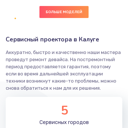
БОЛЬШЕ МОДЕЛЕЙ
Замена экрана
1095 руб.
Заказать
Сервисный проектора в Калуге
Замена северного моста
Аккуратно, быстро и качественно наши мастера
1950 руб.
проведут ремонт девайса. На постремонтный
Заказать
период предоставляется гарантия, поэтому
если во время дальнейшей эксплуатации
Ремонт цепей питания
техники возникнут какие-то проблемы, можно
снова обратиться к нам для их решения.
2500 руб.
Заказать
5
Замена жесткого диска
660 руб.
Сервисных
городов