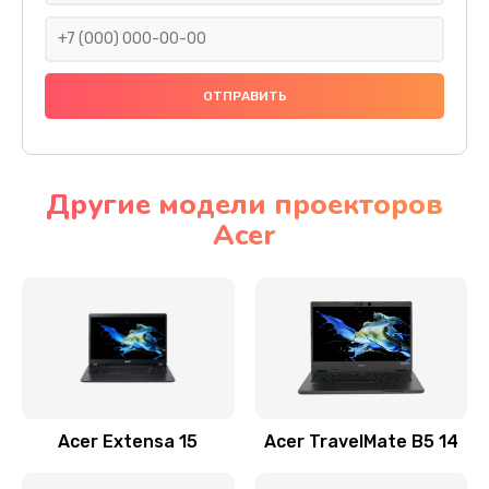
930 руб.
Заказать
Ремонт подсветки
1200 руб.
Заказать
Другие модели проекторов
Acer
Настройка BIOS
650 руб.
Заказать
Замена видеочипа
2500 руб.
Заказать
Acer Extensa 15
Acer TravelMate B5 14
Ремонт разъема питания