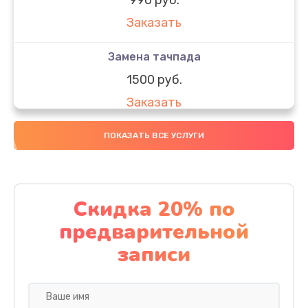
Заказать
Замена тачпада
1500 руб.
Заказать
Замена южного моста
ПОКАЗАТЬ ВСЕ УСЛУГИ
1950 руб.
Заказать
Скидка 20% по
Чистка от пыли
предварительной
1060 руб.
записи
Заказать
Настройка ОС