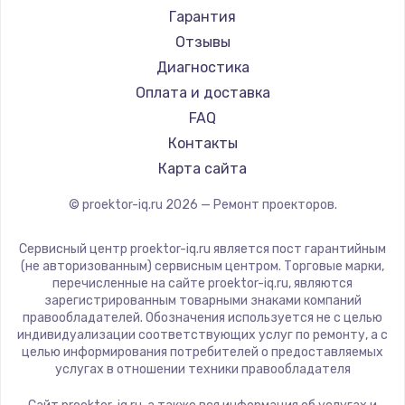
Canon
Гарантия
JVC
Отзывы
Casio
Диагностика
Hiper
Оплата и доставка
HITACHI
FAQ
Panasonic
Контакты
Hisense
Карта сайта
© proektor-iq.ru
2026
— Ремонт проекторов.
Сервисный центр proektor-iq.ru является пост гарантийным
(не авторизованным) сервисным центром. Торговые марки,
перечисленные на сайте proektor-iq.ru, являются
зарегистрированным товарными знаками компаний
правообладателей. Обозначения используется не с целью
индивидуализации соответствующих услуг по ремонту, а с
целью информирования потребителей о предоставляемых
услугах в отношении техники правообладателя