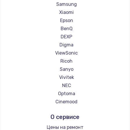
Ремонт проекторов Casio
Samsung
Ремонт проекторов Hiper
Xiaomi
Ремонт проекторов HITACHI
Epson
Ремонт проекторов Panasonic
BenQ
Ремонт проекторов Hisense
DEXP
Digma
ViewSonic
Ricoh
Sanyo
Vivitek
NEC
Optoma
Cinemood
Infocus
О сервисе
Barco
Xgimi
Цены на ремонт