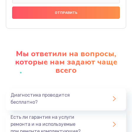
Ремонт подсветки
1200 руб.
Заказать
Настройка BIOS
650 руб.
Мы ответили на вопросы,
Заказать
которые нам задают чаще
всего
Замена видеочипа
2500 руб.
Заказать
Диагностика проводится
бесплатно?
Ремонт разъема питания
845 руб.
Есть ли гарантия на услуги
Заказать
ремонта и на используемые
при ремонте комплектующие?