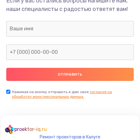
Если у вас остались вопросы напишите нам,
Замена системы охлаждения
наши специалисты с радостью ответят вам!
1645 руб.
Заказать
Замена термопасты
1095 руб.
Заказать
Замена шлейфа матрицы
950 руб.
Заказать
Нажимая на кнопку отправить я даю свое
согласие на
обработку моих персональных данных.
Замена экрана
1095 руб.
Заказать
proektor-iq.ru
Ремонт проекторов в Калуге