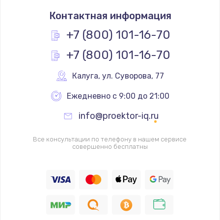
Замена северного моста
Контактная информация
1950 руб.
Заказать
+7 (800) 101-16-70
+7 (800) 101-16-70
Ремонт цепей питания
2500 руб.
Калуга
,
 ул. Суворова, 77
Заказать
Ежедневно с 9:00 до 21:00
Замена жесткого диска
info@proektor-iq.ru
660 руб.
Заказать
Все консультации по телефону в нашем сервисе
совершенно бесплатны
Установка драйверов
725 руб.
Заказать
Замена вебкамеры