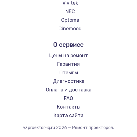
Vivitek
NEC
Optoma
Cinemood
Infocus
О сервисе
Barco
Xgimi
Цены на ремонт
Canon
Гарантия
JVC
Отзывы
Casio
Диагностика
Hiper
Оплата и доставка
HITACHI
FAQ
Panasonic
Контакты
Hisense
Карта сайта
© proektor-iq.ru
2026
— Ремонт проекторов.