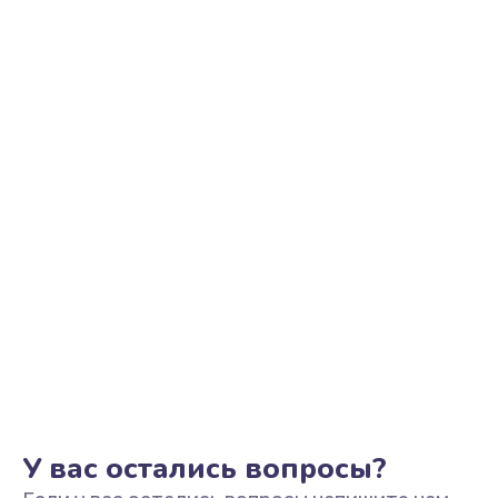
Замена звуковой карты
1100 руб.
Заказать
Замена микрофона
1050 руб.
Заказать
Замена оперативной памяти
760 руб.
Заказать
Замена процессора
1545 руб.
Заказать
У вас остались вопросы?