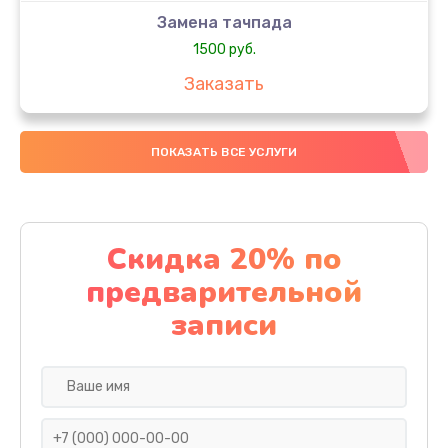
Замена тачпада
1500 руб.
Заказать
Замена южного моста
ПОКАЗАТЬ ВСЕ УСЛУГИ
1950 руб.
Заказать
Чистка от пыли
Скидка 20% по
1060 руб.
предварительной
Заказать
записи
Настройка ОС
930 руб.
Заказать