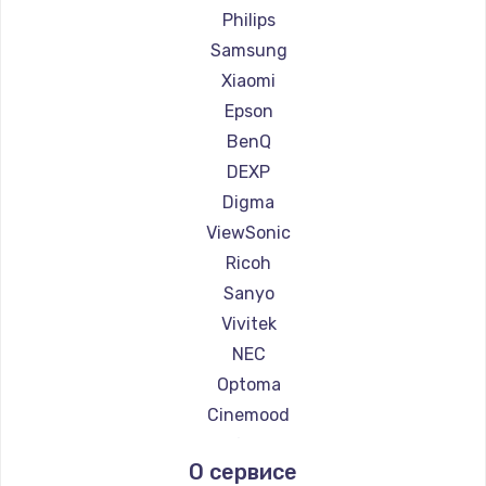
Ремонт проекторов JVC
Philips
Заказать
Ремонт проекторов Casio
Samsung
Ремонт проекторов Hiper
Xiaomi
Ремонт проекторов HITACHI
Epson
Ремонт проекторов Panasonic
BenQ
Ремонт проекторов Hisense
DEXP
Digma
ViewSonic
Ricoh
Sanyo
Vivitek
NEC
Optoma
Cinemood
Infocus
О сервисе
Barco