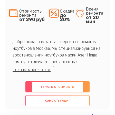
Время
Стоимость
Скидка
ремонта
до
ремонта
от 20
от 290 руб
20%
мин
Добро пожаловать в наш сервис по ремонту
ноутбуков в Москве. Мы специализируемся на
восстановлении ноутбуков марки Aser. Наша
команда включает в себя опытных
профессионалов с обширными знаниями и
многолетним опытом в данной области. Мы
предлагаем быстрый и качественный ремонт с
УЗНАТЬ СТОИМОСТЬ
использованием оригинальных компонентов, а
также гарантируем качество всех
КОНСУЛЬТАЦИЯ
проведенных работ. Наша цель - предоставить
клиентам надежное и профессиональное