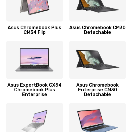
Защита гидрогелевой пленкой
1290 руб.
Заказать
Asus Chromebook Plus
Asus Chromebook CM30
CM34 Flip
Detachable
Замена экрана
1145 руб.
Заказать
Замена аккумулятора
890 руб.
Asus ExpertBook CX54
Asus Chromebook
Chromebook Plus
Enterprise CM30
Заказать
Enterprise
Detachable
Замена задней крышки
490 руб.
Заказать