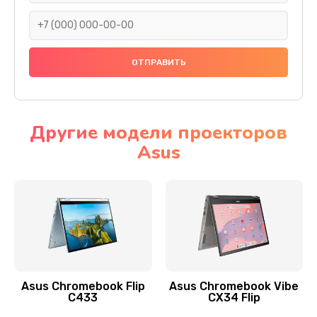
290 руб.
Заказать
Сбор/Разбор
1490 руб.
Заказать
Другие модели проекторов
Asus
Чистка динамика и микрофонов (с разбором)
1790 руб.
Заказать
Замена кнопки Home (домой)
890 руб.
Заказать
Asus Chromebook Flip
Asus Chromebook Vibe
C433
CX34 Flip
Замена сканера отпечатка