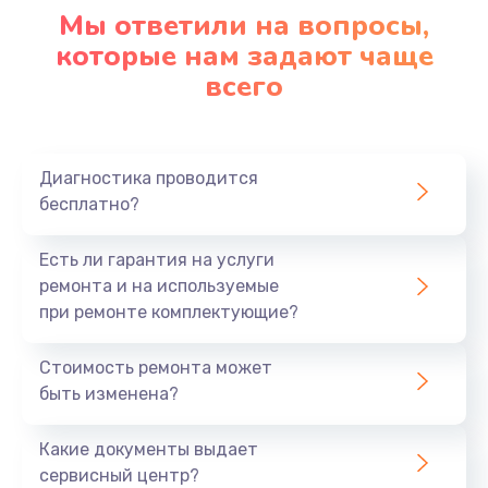
1090 руб.
Мы ответили на вопросы,
которые нам задают чаще
Заказать
всего
Ремонт подсветки
1200 руб.
Заказать
Диагностика проводится
бесплатно?
Настройка BIOS
Есть ли гарантия на услуги
930 руб.
ремонта и на используемые
Заказать
при ремонте комплектующие?
Замена SSD
Стоимость ремонта может
1045 руб.
быть изменена?
Заказать
Какие документы выдает
сервисный центр?
Восстановление данных