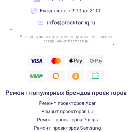
Ежедневно с 9:00 до 21:00
Ремонт цепей питания
2500 руб.
info@proektor-iq.ru
Заказать
Все консультации по телефону в нашем сервисе
совершенно бесплатны
Замена жесткого диска
750 руб.
Заказать
Установка драйверов
725 руб.
Ремонт популярных брендов проекторов
Заказать
Ремонт проекторов Acer
Ремонт проекторов LG
Замена вебкамеры
Ремонт проекторов Philips
1260 руб.
Ремонт проекторов Samsung