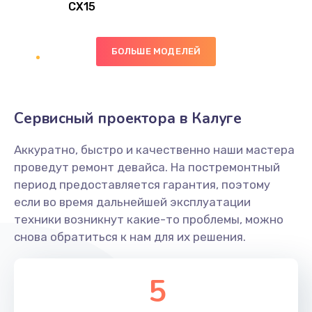
CX15
Замена вибромотора
БОЛЬШЕ МОДЕЛЕЙ
890 руб.
Заказать
Замена голосового динамика
Сервисный проектора в Калуге
490 руб.
Аккуратно, быстро и качественно наши мастера
Заказать
проведут ремонт девайса. На постремонтный
период предоставляется гарантия, поэтому
Замена основной камеры
если во время дальнейшей эксплуатации
490 руб.
техники возникнут какие-то проблемы, можно
снова обратиться к нам для их решения.
Заказать
Замена элемента
5
1190 руб.