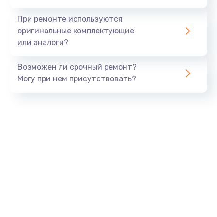
990 руб.
При ремонте используются
Заказать
оригинальные комплектующие
или аналоги?
Замена USB порта
Возможен ли срочный ремонт?
1060 руб.
Могу при нем присутствовать?
Заказать
Замена звуковой карты
1100 руб.
Заказать
Замена оперативной памяти
890 руб.
Заказать