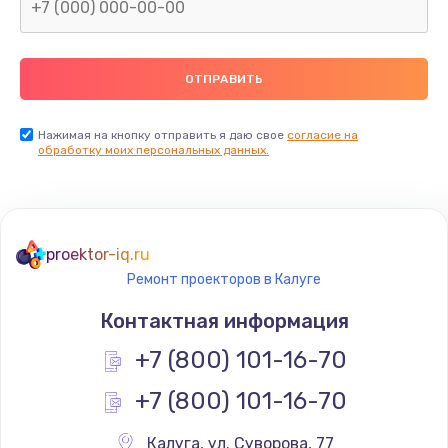
Замена северного моста
2600 руб.
Заказать
Нажимая на кнопку отправить я даю свое
согласие на
Замена видеочипа
обработку моих персональных данных.
2745 руб.
Заказать
proektor-iq.ru
Ремонт разъема питания
Ремонт проекторов в Калуге
745 руб.
Контактная информация
Заказать
+7 (800) 101-16-70
Замена видеокарты
+7 (800) 101-16-70
1600 руб.
Заказать
Калуга
,
 ул. Суворова, 77