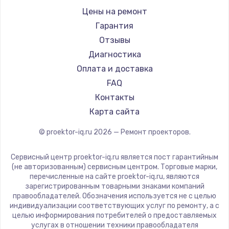
Xgimi
Цены на ремонт
Canon
Гарантия
JVC
Отзывы
Casio
Диагностика
Hiper
Оплата и доставка
HITACHI
FAQ
Panasonic
Контакты
Hisense
Карта сайта
© proektor-iq.ru
2026
— Ремонт проекторов.
Сервисный центр proektor-iq.ru является пост гарантийным
(не авторизованным) сервисным центром. Торговые марки,
перечисленные на сайте proektor-iq.ru, являются
зарегистрированным товарными знаками компаний
правообладателей. Обозначения используется не с целью
индивидуализации соответствующих услуг по ремонту, а с
целью информирования потребителей о предоставляемых
услугах в отношении техники правообладателя