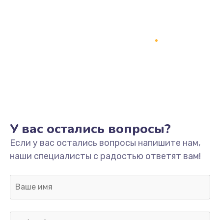
Замена процессора
1800 руб.
Заказать
Замена системы охлаждения
1500 руб.
Заказать
Замена термопасты
У вас остались вопросы?
995 руб.
Если у вас остались вопросы напишите нам,
Заказать
наши специалисты с радостью ответят вам!
Замена шлейфа матрицы
960 руб.
Заказать