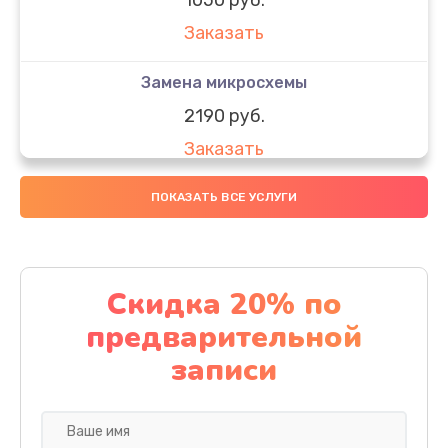
Заказать
Замена микросхемы
2190 руб.
Заказать
Замена передней камеры
ПОКАЗАТЬ ВСЕ УСЛУГИ
490 руб.
Заказать
Скидка 20% по
Замена полифонического динамика
предварительной
390 руб.
записи
Заказать
Замена разъема SIM