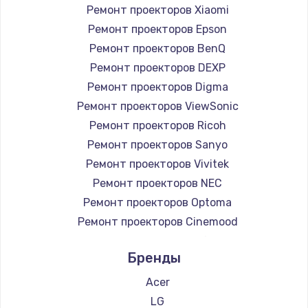
Заказать
Ремонт проекторов Xiaomi
Ремонт проекторов Epson
Ремонт петель крышки
Ремонт проекторов BenQ
990 руб.
Ремонт проекторов DEXP
Заказать
Ремонт проекторов Digma
Ремонт проекторов ViewSonic
Настройка Wi-Fi
Ремонт проекторов Ricoh
1030 руб.
Ремонт проекторов Sanyo
Ремонт проекторов Vivitek
Заказать
Ремонт проекторов NEC
Замена шим-контроллера
Ремонт проекторов Optoma
3900 руб.
Ремонт проекторов Cinemood
Ремонт проекторов Infocus
Заказать
Бренды
Ремонт проекторов Barco
Замена HDMI
Ремонт проекторов Xgimi
Acer
Ремонт проекторов Canon
600 руб.
LG