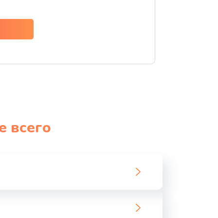
ать
ать
ать
ать
е всего
ать
ать
ать