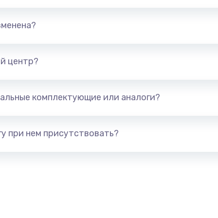
890 руб.
Заказ
зменена?
490 руб.
Заказ
890 руб.
Заказ
й центр?
990 руб.
Заказ
альные комплектующие или аналоги?
890 руб.
Заказ
у при нем присутствовать?
390 руб.
Заказ
890 руб.
Заказ
490 руб.
Заказ