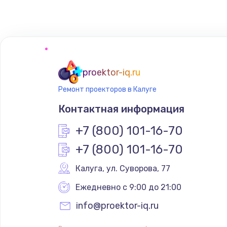
Чистка от пыли
Настройка ОС
Ремонт подсветки
proektor-iq.ru
Ремонт проекторов в Калуге
Настройка BIOS
Контактная информация
Замена SSD
+7 (800) 101-16-70
+7 (800) 101-16-70
Восстановление данных
Калуга
,
 ул. Суворова, 77
Замена USB порта
Ежедневно с 9:00 до 21:00
info@proektor-iq.ru
Замена звуковой карты