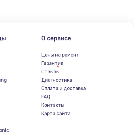
ать
ать
ды
О сервисе
ать
Цены на ремонт
ать
Гарантия
s
Отзывы
ать
ung
Диагностика
i
Оплата и доставка
ать
FAQ
Контакты
ать
Карта сайта
a
ать
onic