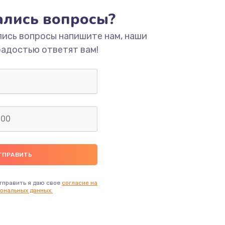
ать
тались вопросы?
лись вопросы напишите нам, наши
ать
радостью ответят вам!
ать
ать
ать
ать
ать
тправить я даю свое
согласие на
ональных данных.
ать