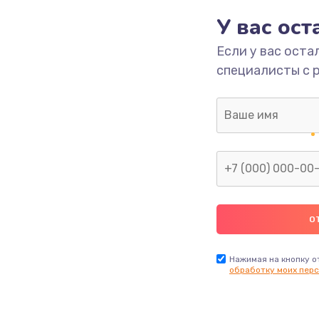
490 руб.
Заказ
У вас ос
Если у вас оста
1190 руб.
Заказ
специалисты с 
1330 руб.
Заказ
1190 руб.
Заказ
890 руб.
Заказ
1330 руб.
Заказ
1490 руб.
Заказ
Нажимая на кнопку о
обработку моих перс
2600 руб.
Заказ