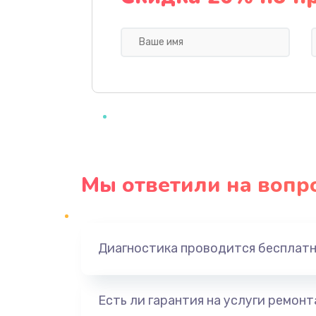
Замена кнопки Home (домой)
Замена сканера отпечатка
Замена разъема зарядки (питани
Замена разъёма наушников (гар
Мы ответили на вопр
Замена кнопок громкости
Защита гидрогелевой пленкой
Диагностика проводится бесплат
Замена экрана
Есть ли гарантия на услуги ремон