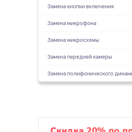
Замена кнопки включения
Замена микрофона
Замена микросхемы
Замена передней камеры
Замена полифонического динам
Замена разъема SIM
Сбор/Разбор
Чистка динамика и микрофонов 
Скидка 20% по п
разбором)