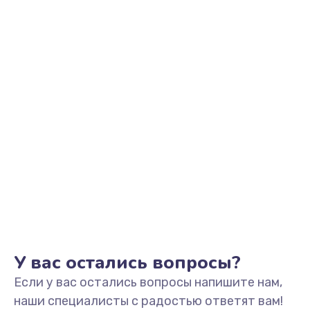
Заказать
Замена аккумулятора
890 руб.
Заказать
Замена задней крышки
490 руб.
Заказать
Обновление ПО
890 руб.
Заказать
У вас остались вопросы?
Если у вас остались вопросы напишите нам,
Замена стекла
наши специалисты с радостью ответят вам!
990 руб.