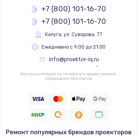
Заказать
+7 (800) 101-16-70
+7 (800) 101-16-70
Замена основной камеры
490 руб.
Калуга
,
 ул. Суворова, 77
Заказать
Ежедневно с 9:00 до 21:00
Замена элемента
info@proektor-iq.ru
1190 руб.
Заказать
Все консультации по телефону в нашем сервисе
совершенно бесплатны
Замена материнской платы
1330 руб.
Заказать
Замена клавиатуры
Ремонт популярных брендов проекторов
1190 руб.