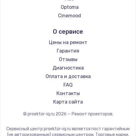
Заказать
Optoma
Cinemood
Замена SSD
Infocus
1045 руб.
О сервисе
Barco
Заказать
Xgimi
Цены на ремонт
Canon
Гарантия
Восстановление данных
JVC
Отзывы
990 руб.
Casio
Диагностика
Заказать
Hiper
Оплата и доставка
HITACHI
FAQ
Замена USB порта
Panasonic
Контакты
1060 руб.
Hisense
Карта сайта
Заказать
© proektor-iq.ru
2026
— Ремонт проекторов.
Замена звуковой карты
1100 руб.
Сервисный центр proektor-iq.ru является пост гарантийным
(не авторизованным) сервисным центром. Торговые марки,