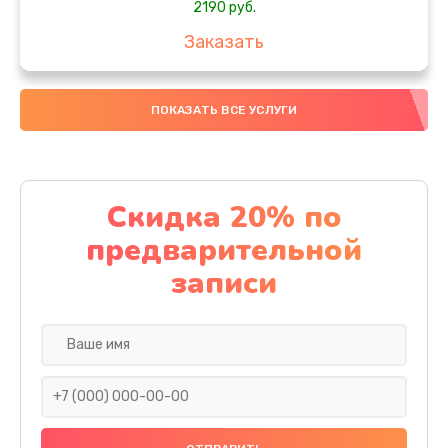
2190 руб.
Заказать
Замена передней камеры
ПОКАЗАТЬ ВСЕ УСЛУГИ
490 руб.
Заказать
Замена полифонического динамика
Скидка 20% по
390 руб.
предварительной
Заказать
записи
Замена разъема SIM
290 руб.
Заказать
Сбор/Разбор