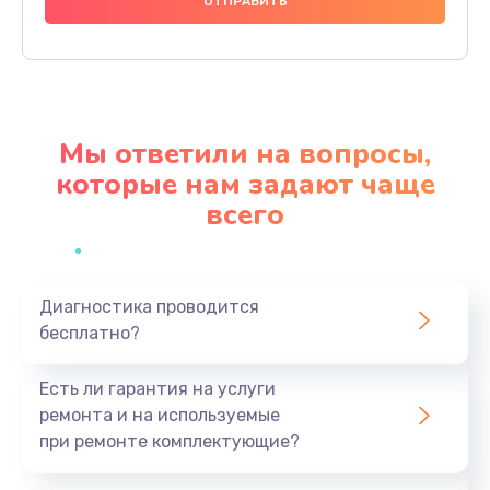
1490 руб.
Заказать
Чистка динамика и микрофонов (с разбором)
1790 руб.
Мы ответили на вопросы,
Заказать
которые нам задают чаще
всего
Замена кнопки Home (домой)
890 руб.
Заказать
Диагностика проводится
бесплатно?
Замена сканера отпечатка
790 руб.
Есть ли гарантия на услуги
Заказать
ремонта и на используемые
при ремонте комплектующие?
Замена разъема зарядки (питания)
390 руб.