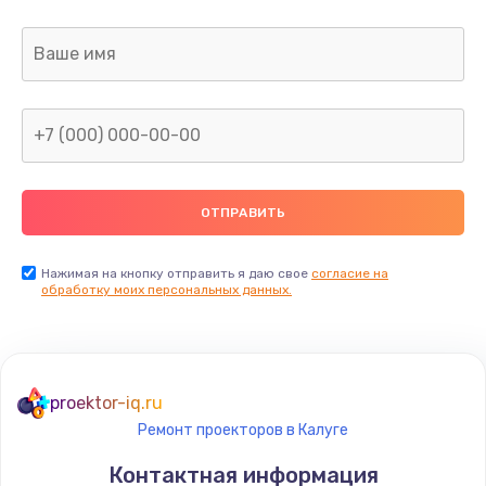
Заказать
Замена датчика приближения
890 руб.
Заказать
Замена антенны
390 руб.
Заказать
Нажимая на кнопку отправить я даю свое
согласие на
обработку моих персональных данных.
Замена вибромотора
890 руб.
Заказать
proektor-iq.ru
Ремонт проекторов в Калуге
Замена голосового динамика
Контактная информация
490 руб.