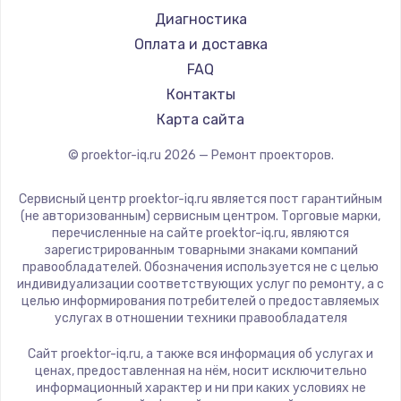
Casio
Диагностика
Hiper
Оплата и доставка
HITACHI
FAQ
Panasonic
Контакты
Hisense
Карта сайта
© proektor-iq.ru
2026
— Ремонт проекторов.
Сервисный центр proektor-iq.ru является пост гарантийным
(не авторизованным) сервисным центром. Торговые марки,
перечисленные на сайте proektor-iq.ru, являются
зарегистрированным товарными знаками компаний
правообладателей. Обозначения используется не с целью
индивидуализации соответствующих услуг по ремонту, а с
целью информирования потребителей о предоставляемых
услугах в отношении техники правообладателя
Сайт proektor-iq.ru, а также вся информация об услугах и
ценах, предоставленная на нём, носит исключительно
информационный характер и ни при каких условиях не