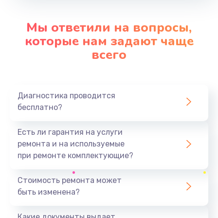
Заказать
Мы ответили на вопросы,
которые нам задают чаще
Замена камеры позиционирования
всего
от 500 руб.
Заказать
Замена платы управления
Диагностика проводится
бесплатно?
от 500 руб.
Заказать
Есть ли гарантия на услуги
ремонта и на используемые
при ремонте комплектующие?
Стоимость ремонта может
быть изменена?
Какие документы выдает