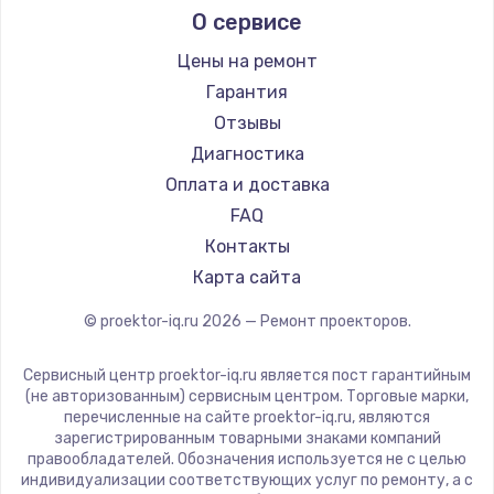
О сервисе
Barco
Xgimi
Цены на ремонт
Canon
Гарантия
JVC
Отзывы
Casio
Диагностика
Hiper
Оплата и доставка
HITACHI
FAQ
Panasonic
Контакты
Hisense
Карта сайта
© proektor-iq.ru
2026
— Ремонт проекторов.
Сервисный центр proektor-iq.ru является пост гарантийным
(не авторизованным) сервисным центром. Торговые марки,
перечисленные на сайте proektor-iq.ru, являются
зарегистрированным товарными знаками компаний
правообладателей. Обозначения используется не с целью
индивидуализации соответствующих услуг по ремонту, а с