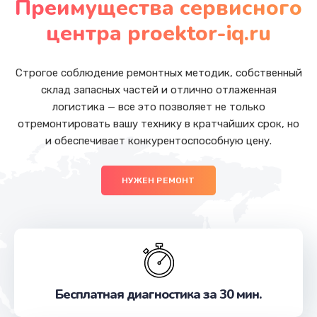
Преимущества сервисного
Заказать
центра proektor-iq.ru
Замена контроллера
от 700 руб.
Строгое соблюдение ремонтных методик, собственный
склад запасных частей и отлично отлаженная
Заказать
логистика — все это позволяет не только
отремонтировать вашу технику в кратчайших срок, но
Замена микрофона
и обеспечивает конкурентоспособную цену.
от 500 руб.
Заказать
НУЖЕН РЕМОНТ
Ремонт динамика
от 500 руб.
Заказать
Замена кабеля
Бесплатная диагностика за 30 мин.
от 500 руб.