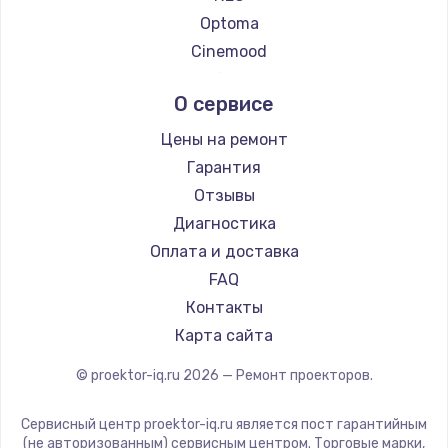
Optoma
Cinemood
Infocus
О сервисе
Barco
Xgimi
Цены на ремонт
Canon
Гарантия
JVC
Отзывы
Casio
Диагностика
Hiper
Оплата и доставка
HITACHI
FAQ
Panasonic
Контакты
Hisense
Карта сайта
© proektor-iq.ru
2026
— Ремонт проекторов.
Сервисный центр proektor-iq.ru является пост гарантийным
(не авторизованным) сервисным центром. Торговые марки,