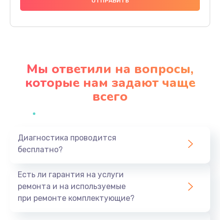
500 руб.
Заказать
Замена датчиков
Мы ответили на вопросы,
500 руб.
которые нам задают чаще
Заказать
всего
Ремонт GPS-модуля
700 руб.
Заказать
Диагностика проводится
бесплатно?
Ремонт динамика
Есть ли гарантия на услуги
500 руб.
ремонта и на используемые
Заказать
при ремонте комплектующие?
Ремонт Bluetooth-систем