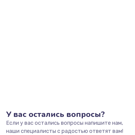
500 руб.
Заказать
Замена / ремонт инфракрасного датчика
500 руб.
Заказать
Прошивка
500 руб.
Заказать
Ремонт или замена магнитомера
500 руб.
У вас остались вопросы?
Заказать
Если у вас остались вопросы напишите нам,
наши специалисты с радостью ответят вам!