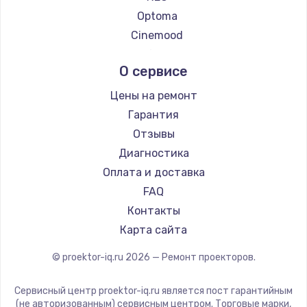
Optoma
Cinemood
Infocus
О сервисе
Barco
Xgimi
Цены на ремонт
Canon
Гарантия
JVC
Отзывы
Casio
Диагностика
Hiper
Оплата и доставка
HITACHI
FAQ
Panasonic
Контакты
Hisense
Карта сайта
© proektor-iq.ru
2026
— Ремонт проекторов.
Сервисный центр proektor-iq.ru является пост гарантийным
(не авторизованным) сервисным центром. Торговые марки,