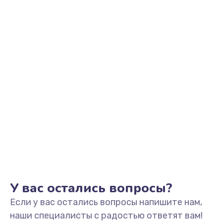
500 руб.
Заказать
Замена / ремонт инфракрасного датчика
500 руб.
Заказать
Прошивка
500 руб.
Заказать
Ремонт или замена магнитомера
500 руб.
У вас остались вопросы?
Заказать
Если у вас остались вопросы напишите нам,
наши специалисты с радостью ответят вам!