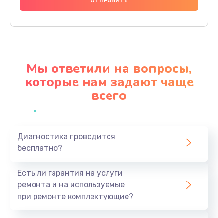
500 руб.
Заказать
Замена датчиков
Мы ответили на вопросы,
500 руб.
которые нам задают чаще
Заказать
всего
Ремонт GPS-модуля
700 руб.
Заказать
Диагностика проводится
бесплатно?
Ремонт динамика
Есть ли гарантия на услуги
500 руб.
ремонта и на используемые
Заказать
при ремонте комплектующие?
Ремонт Bluetooth-систем