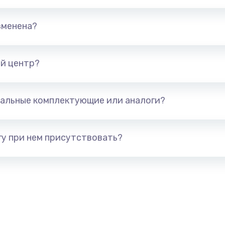
 датчика
500 руб.
Заказ
зменена?
500 руб.
Заказ
й центр?
а
500 руб.
Заказ
альные комплектующие или аналоги?
у при нем присутствовать?