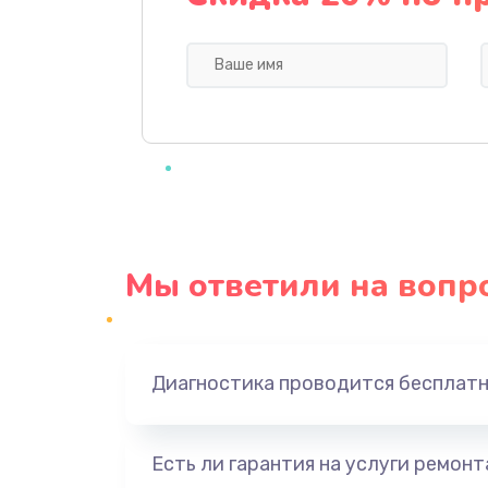
Замена датчиков
Ремонт GPS-модуля
Ремонт динамика
Ремонт Bluetooth-систем
Мы ответили на вопр
Ремонт разъема
Ремонт оптики
Диагностика проводится бесплат
Замена кабеля
Замена датчика приближения
Есть ли гарантия на услуги ремон