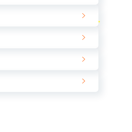
ать
ать
ать