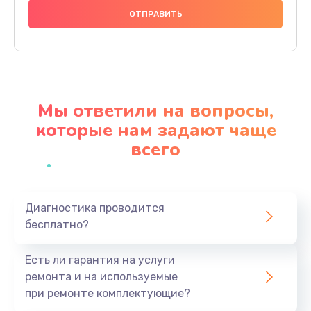
Замена камеры позиционирования
500 руб.
Заказать
Замена датчиков
Мы ответили на вопросы,
500 руб.
которые нам задают чаще
Заказать
всего
Ремонт GPS-модуля
700 руб.
Заказать
Диагностика проводится
бесплатно?
Ремонт динамика
Есть ли гарантия на услуги
500 руб.
ремонта и на используемые
Заказать
при ремонте комплектующие?