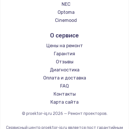
NEC
Optoma
Cinemood
Infocus
О сервисе
Barco
Xgimi
Цены на ремонт
Canon
Гарантия
JVC
Отзывы
Casio
Диагностика
Hiper
Оплата и доставка
HITACHI
FAQ
Panasonic
Контакты
Hisense
Карта сайта
© proektor-iq.ru
2026
— Ремонт проекторов.
Сервисный центр proektor-iq.ru является пост гарантийным