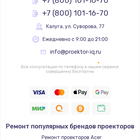
+7 (800) 101-16-70
Заказать
+7 (800) 101-16-70
Ремонт разъема SIM-карты
Калуга
,
 ул. Суворова, 77
880 руб.
Заказать
Ежедневно с 9:00 до 21:00
info@proektor-iq.ru
Ремонт кнопки
650 руб.
Все консультации по телефону в нашем сервисе
совершенно бесплатны
Заказать
Модернизация
1830 руб.
Заказать
Устранение ошибок
Ремонт популярных брендов проекторов
2000 руб.
Ремонт проекторов Acer