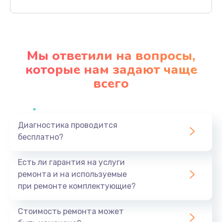
Заказать
Ремонт механики привода
1500 руб.
Мы ответили на вопросы,
Заказать
которые нам задают чаще
всего
Ремонт / замена кнопок, клавиш, индикаторов,
разъемов
1550 руб.
Заказать
Диагностика проводится
бесплатно?
Замена уборочных щеток
Есть ли гарантия на услуги
1400 руб.
ремонта и на используемые
Заказать
при ремонте комплектующие?
Замена или ремонт блока питания
Стоимость ремонта может
1400 руб.