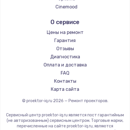
Заказать
Cinemood
Восстановление после попадания влаги
Infocus
О сервисе
790 руб.
Barco
Xgimi
Заказать
Цены на ремонт
Canon
Гарантия
Замена динамика
JVC
Отзывы
550 руб.
Casio
Диагностика
Hiper
Заказать
Оплата и доставка
HITACHI
FAQ
Замена корпуса
Panasonic
Контакты
890 руб.
Hisense
Карта сайта
Заказать
© proektor-iq.ru
2026
— Ремонт проекторов.
Замена аккумулятора
Сервисный центр proektor-iq.ru является пост гарантийным
890 руб.
(не авторизованным) сервисным центром. Торговые марки,
перечисленные на сайте proektor-iq.ru, являются
Заказать