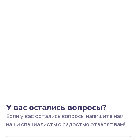
Заказать
Замена фильтра
1500 руб.
Заказать
Ремонт корпуса
1400 руб.
Заказать
Полная профилактика вертикального пылесоса
1400 руб.
У вас остались вопросы?
Заказать
Если у вас остались вопросы напишите нам,
Пайка конденсаторов
наши специалисты с радостью ответят вам!
1400 руб.