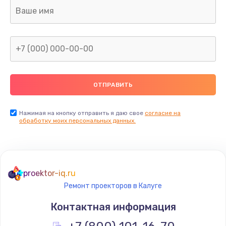
Заказать
Ремонт электронного блока управления
1900 руб.
Заказать
Ремонт или замена двигателя
2400 руб.
Нажимая на кнопку отправить я даю свое
согласие на
Заказать
обработку моих персональных данных.
Ремонт системной платы
1600 руб.
proektor-iq.ru
Заказать
Ремонт проекторов в Калуге
Снятие системных ошибок/программный ремонт
Контактная информация
1400 руб.