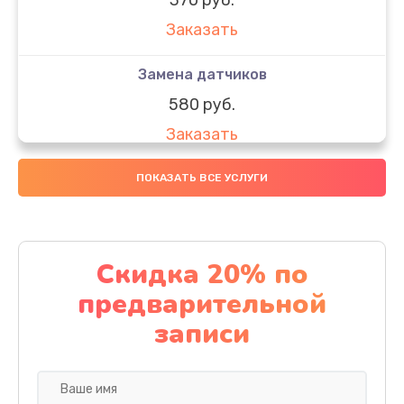
Заказать
Замена датчиков
580 руб.
Заказать
Комплексная чистка
ПОКАЗАТЬ ВСЕ УСЛУГИ
800 руб.
Заказать
Скидка 20% по
Замена дисплея (экрана)
предварительной
2000 руб.
записи
Заказать
Ремонт платы электроники