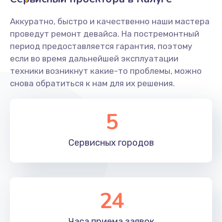
Заказать
Аккуратно, быстро и качественно наши мастера
Ремонт системной платы
проведут ремонт девайса. На постремонтный
период предоставляется гарантия, поэтому
1600 руб.
если во время дальнейшей эксплуатации
Заказать
техники возникнут какие-то проблемы, можно
снова обратиться к нам для их решения.
Снятие системных ошибок/программный ремонт
1400 руб.
5
Заказать
Сервисных
городов
Ремонт разъема SIM-карты
880 руб.
Заказать
24
Модернизация
1830 руб.
Часа приема
заявок