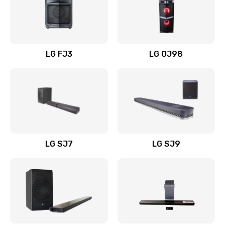
Замена уборочных щеток
1400 руб.
Заказать
LG FJ3
LG OJ98
Замена или ремонт блока питания
1400 руб.
Заказать
Замена батареи (аккумулятора)
2200 руб.
LG SJ7
LG SJ9
Заказать
Замена, восстановление кнопок
1300 руб.
Заказать