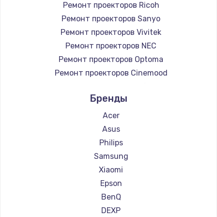
Ремонт проекторов Ricoh
Заказать
Ремонт проекторов Sanyo
Ремонт проекторов Vivitek
Замена микросхемы NFC
Ремонт проекторов NEC
1100 руб.
Ремонт проекторов Optoma
Заказать
Ремонт проекторов Cinemood
Ремонт проекторов Infocus
Замена шим-контроллера
Бренды
Ремонт проекторов Barco
3900 руб.
Ремонт проекторов Xgimi
Acer
Заказать
Ремонт проекторов Canon
Asus
Ремонт проекторов JVC
Philips
Настройка Wi-Fi
Ремонт проекторов Casio
Samsung
1030 руб.
Ремонт проекторов Hiper
Xiaomi
Заказать
Ремонт проекторов HITACHI
Epson
Ремонт проекторов Panasonic
BenQ
Замена вебкамеры
Ремонт проекторов Hisense
DEXP