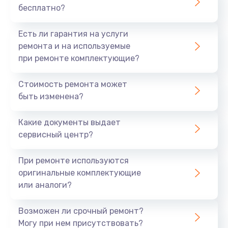
бесплатно?
700 руб.
Заказать
Есть ли гарантия на услуги
ремонта и на используемые
Не заряжается
при ремонте комплектующие?
800 руб.
Стоимость ремонта может
Заказать
быть изменена?
Замена кнопок
Какие документы выдает
490 руб.
сервисный центр?
Заказать
При ремонте используются
оригинальные комплектующие
Восстановление после попадания влаги
или аналоги?
790 руб.
Заказать
Возможен ли срочный ремонт?
Могу при нем присутствовать?