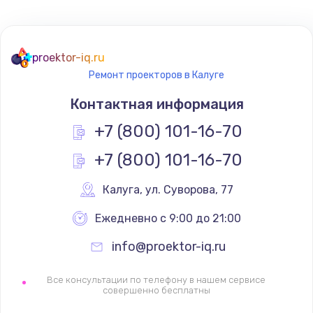
Не реагирует на кнопки
700 руб.
proektor-iq.ru
Ремонт проекторов в Калуге
Заказать
Контактная информация
Не сопряжается с устройством
+7 (800) 101-16-70
900 руб.
+7 (800) 101-16-70
Заказать
Калуга
,
 ул. Суворова, 77
Помехи и искажение звука
900 руб.
Ежедневно с 9:00 до 21:00
Заказать
info@proektor-iq.ru
Не работает
Все консультации по телефону в нашем сервисе
совершенно бесплатны
1400 руб.