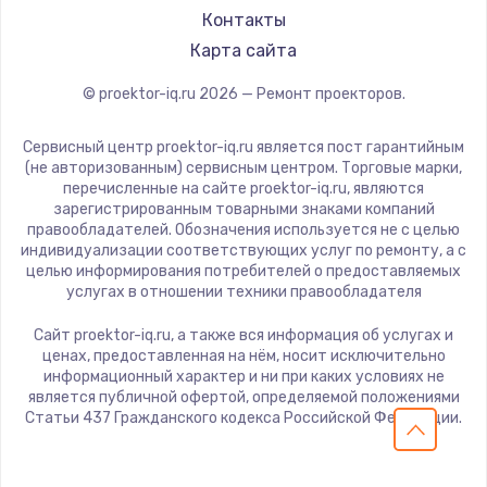
Panasonic
Контакты
1600 руб.
Hisense
Карта сайта
Заказать
© proektor-iq.ru
2026
— Ремонт проекторов.
Ремонт разъема питания
Сервисный центр proektor-iq.ru является пост гарантийным
880 руб.
(не авторизованным) сервисным центром. Торговые марки,
Заказать
перечисленные на сайте proektor-iq.ru, являются
зарегистрированным товарными знаками компаний
правообладателей. Обозначения используется не с целью
Замена видеочипа
индивидуализации соответствующих услуг по ремонту, а с
целью информирования потребителей о предоставляемых
2745 руб.
услугах в отношении техники правообладателя
Заказать
Сайт proektor-iq.ru, а также вся информация об услугах и
ценах, предоставленная на нём, носит исключительно
Замена северного моста
информационный характер и ни при каких условиях не
является публичной офертой, определяемой положениями
2600 руб.
Статьи 437 Гражданского кодекса Российской Федерации.
Заказать