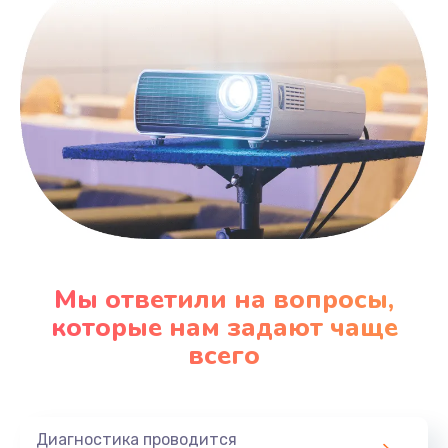
600 руб.
Заказать
Замена датчика
480 руб.
Заказать
Замена кнопки
450 руб.
Заказать
Мы ответили на вопросы,
которые нам задают чаще
Настройка
всего
600 руб.
Заказать
Диагностика проводится
Очень тихо играет