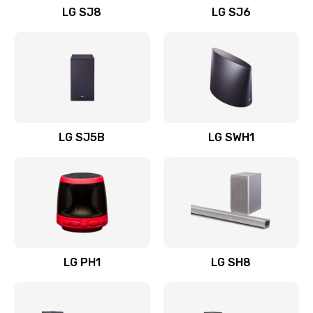
LG SJ8
LG SJ6
Восстановление после заклинивания
1400 руб.
Заказать
Восстановление после залития
1500 руб.
LG SJ5B
LG SWH1
Заказать
Замена фильтра
1500 руб.
Заказать
LG PH1
LG SH8
Ремонт корпуса
1400 руб.