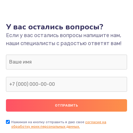
Ремонт платы
800 руб.
У вас остались вопросы?
Заказать
Если у вас остались вопросы напишите нам,
наши специалисты с радостью ответят вам!
Не включается
1400 руб.
Заказать
Нет звука
800 руб.
Заказать
Не видит флешку
400 руб.
Нажимая на кнопку отправить я даю свое
согласие на
обработку моих персональных данных.
Заказать