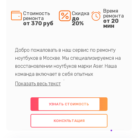
Время
Стоимость
Скидка
ремонта
до
ремонта
от 20
от 370 руб
20%
мин
Добро пожаловать в наш сервис по ремонту
ноутбуков в Москве. Мы специализируемся на
восстановлении ноутбуков марки Aser. Наша
команда включает в себя опытных
профессионалов с обширными знаниями и
многолетним опытом в данной области. Мы
предлагаем быстрый и качественный ремонт с
УЗНАТЬ СТОИМОСТЬ
использованием оригинальных компонентов, а
также гарантируем качество всех
КОНСУЛЬТАЦИЯ
проведенных работ. Наша цель - предоставить
клиентам надежное и профессиональное