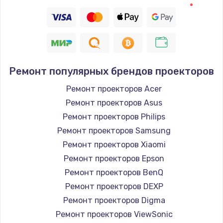
Заказать
Восстановление цепи питания, пайка
880 руб.
Заказать
Ремонт популярных брендов проекторов
Программный ремонт/прошивка
Ремонт проекторов Acer
Ремонт проекторов Asus
390 руб.
Ремонт проекторов Philips
Заказать
Ремонт проекторов Samsung
Ремонт проекторов Xiaomi
Замена Bluetooth/Wi-Fi модуля
Ремонт проекторов Epson
800 руб.
Ремонт проекторов BenQ
Заказать
Ремонт проекторов DEXP
Ремонт проекторов Digma
Замена картридера
Ремонт проекторов ViewSonic
890 руб.