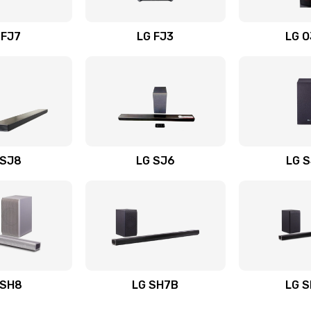
вания
20 мин
1 год
 FJ7
LG FJ3
LG 
20 мин
3 года
60 мин
3 года
60 мин
2 года
 SJ8
LG SJ6
LG 
ьного
40 мин
3 года
20 мин
1 год
авления
20 мин
2 года
 SH8
LG SH7B
LG 
40 мин
3 года