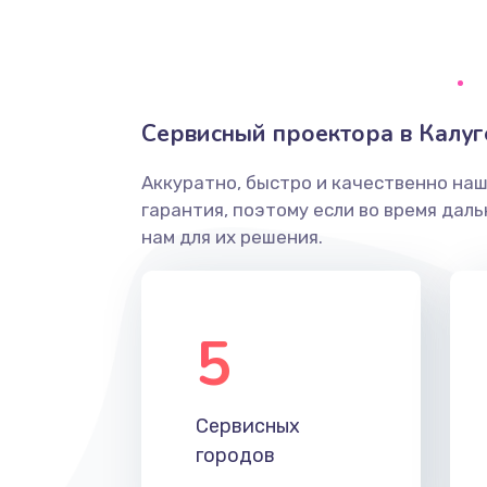
Ремонт системной платы
Снятие системных ошибок/про
Сервисный проектора в Калуг
ремонт
Аккуратно, быстро и качественно на
Ремонт разъема SIM-карты
гарантия, поэтому если во время дал
нам для их решения.
Модернизация
Устранение ошибок
5
Ремонт после залития
Сервисных
Ремонт электроплаты
городов