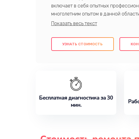
включает в себя опытных профессион
многолетним опытом в данной област
качественный ремонт с использовани
гарантируем качество всех проведенн
клиентам надежное и профессиональн
УЗНАТЬ СТОИМОСТЬ
КОН
потребности наилучшим образом. Не 
сейчас!
Бесплатная диагностика за 30
Рабо
мин.