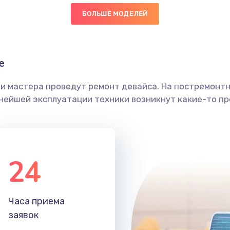
БОЛЬШЕ МОДЕЛЕЙ
60 мин
3 года
граммный
40 мин
1 год
е
ши мастера проведут ремонт девайса. На постремонт
60 мин
3 года
ьнейшей эксплуатации техники возникнут какие-то пр
60 мин
1 год
40 мин
1 год
24
30 мин
1 год
Часа приема
50 мин
1 год
заявок