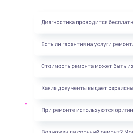
Замена динамика
Диагностика проводится бесплат
Замена корпуса
Замена аккумулятора
Есть ли гарантия на услуги ремон
Замена разъема
Стоимость ремонта может быть и
Ремонт платы
Какие документы выдает сервисны
Не включается
Нет звука
При ремонте используются оригин
Не видит флешку
Возможен ли срочный ремонт? Мог