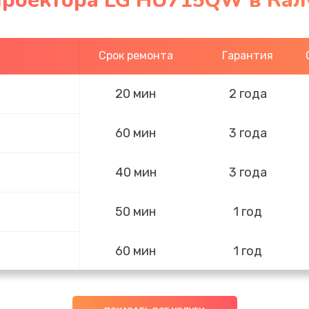
проектора LG HU715QW в Кал
Срок ремонта
Гарантия
20 мин
2 года
60 мин
3 года
40 мин
3 года
50 мин
1 год
60 мин
1 год
30 мин
3 года