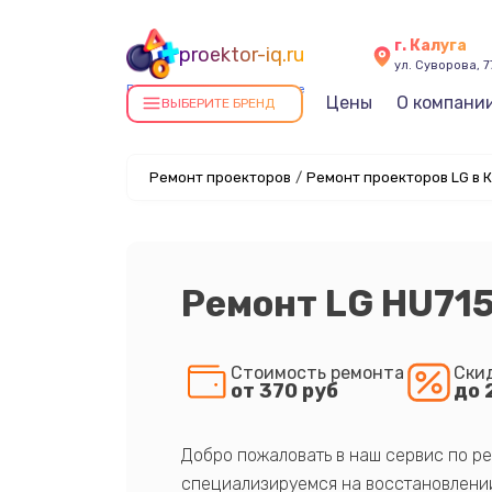
г. Калуга
proektor-iq.ru
ул. Суворова, 7
Ремонт проекторов в Калуге
Цены
О компани
ВЫБЕРИТЕ БРЕНД
Ремонт проекторов
/
Ремонт проекторов LG в 
Ремонт LG HU71
Стоимость ремонта
Ски
от 370 руб
до 
Добро пожаловать в наш сервис по ре
специализируемся на восстановлении