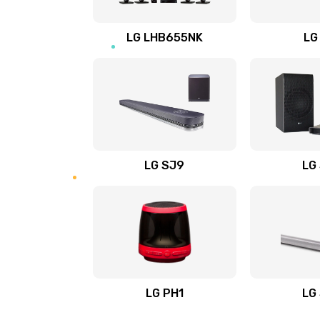
Восстановление после заклини
LG LHB655NK
LG
Восстановление после залития
Замена фильтра
Ремонт корпуса
LG SJ9
LG
Полная профилактика вертикал
пылесоса
Пайка конденсаторов
Ремонт электронного блока упр
LG PH1
LG
Ремонт или замена двигателя