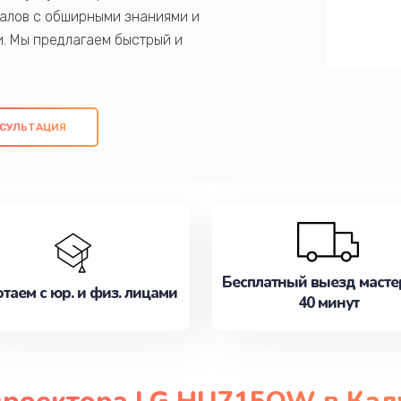
алов с обширными знаниями и
и. Мы предлагаем быстрый и
ем оригинальных компонентов, а также
ых работ. Наша цель - предоставить
ое обслуживание, удовлетворяя их
СУЛЬТАЦИЯ
медлите записаться на ремонт уже
Бесплатный выезд масте
таем с юр. и физ. лицами
40 минут