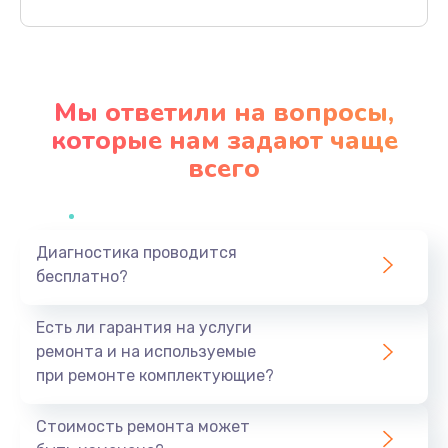
Заказать
Ремонт механики привода
1500 руб.
Мы ответили на вопросы,
Заказать
которые нам задают чаще
всего
Ремонт / замена кнопок, клавиш, индикаторов,
разъемов
1550 руб.
Заказать
Диагностика проводится
бесплатно?
Замена уборочных щеток
Есть ли гарантия на услуги
1400 руб.
ремонта и на используемые
Заказать
при ремонте комплектующие?
Замена или ремонт блока питания
Стоимость ремонта может
1400 руб.