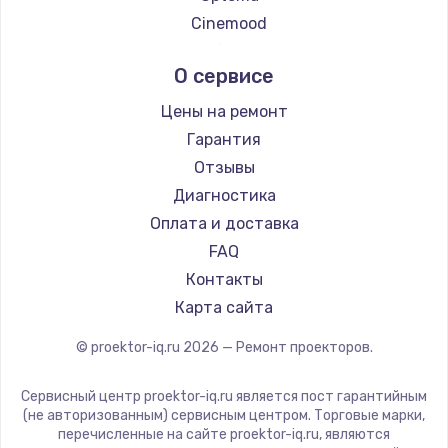
Заказать
Cinemood
Восстановление после попадания влаги
Infocus
О сервисе
790 руб.
Barco
Xgimi
Заказать
Цены на ремонт
Canon
Гарантия
Замена динамика
JVC
Отзывы
550 руб.
Casio
Диагностика
Hiper
Заказать
Оплата и доставка
HITACHI
FAQ
Замена корпуса
Panasonic
Контакты
890 руб.
Hisense
Карта сайта
Заказать
© proektor-iq.ru
2026
— Ремонт проекторов.
Замена аккумулятора
Сервисный центр proektor-iq.ru является пост гарантийным
890 руб.
(не авторизованным) сервисным центром. Торговые марки,
перечисленные на сайте proektor-iq.ru, являются
Заказать