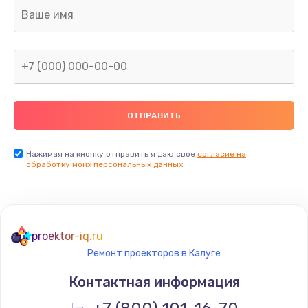
Заказать
Ремонт электронного блока управления
1900 руб.
Заказать
Ремонт или замена двигателя
2400 руб.
Нажимая на кнопку отправить я даю свое
согласие на
Заказать
обработку моих персональных данных.
Ремонт системной платы
1600 руб.
proektor-iq.ru
Заказать
Ремонт проекторов в Калуге
Снятие системных ошибок/программный ремонт
Контактная информация
1400 руб.