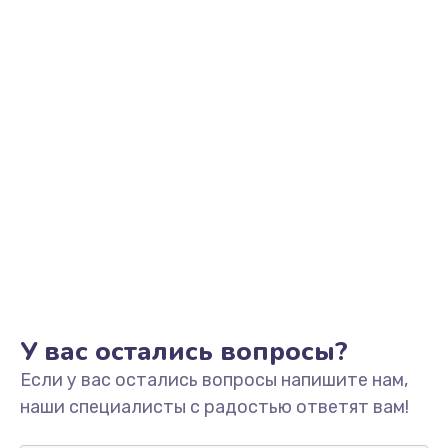
Заказать
Замена фильтра
1500 руб.
Заказать
Ремонт корпуса
1400 руб.
Заказать
Полная профилактика вертикального пылесоса
1400 руб.
У вас остались вопросы?
Заказать
Если у вас остались вопросы напишите нам,
Пайка конденсаторов
наши специалисты с радостью ответят вам!
1400 руб.