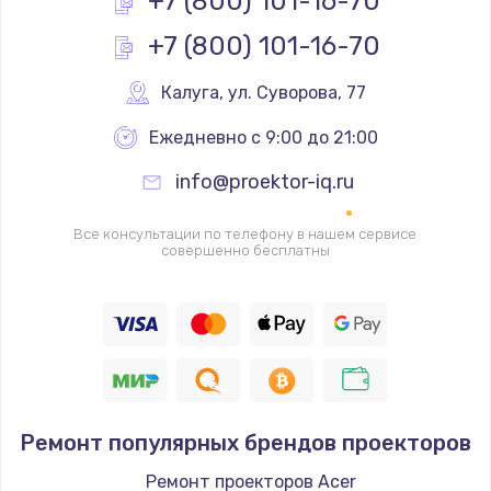
+7 (800) 101-16-70
Заказать
+7 (800) 101-16-70
Ремонт разъема SIM-карты
Калуга
,
 ул. Суворова, 77
880 руб.
Заказать
Ежедневно с 9:00 до 21:00
info@proektor-iq.ru
Ремонт кнопки
650 руб.
Все консультации по телефону в нашем сервисе
совершенно бесплатны
Заказать
Модернизация
1830 руб.
Заказать
Устранение ошибок
Ремонт популярных брендов проекторов
2000 руб.
Ремонт проекторов Acer