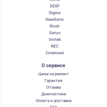
DEXP
Digma
ViewSonic
Ricoh
Sanyo
Vivitek
NEC
Cinemood
Infocus
О сервисе
Barco
Xgimi
Цены на ремонт
Canon
Гарантия
JVC
Отзывы
Casio
Диагностика
Hiper
Оплата и доставка
HITACHI