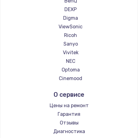
BenQ
Заказать
Ремонт проекторов Hisense
DEXP
Digma
Ремонт цепей питания
ViewSonic
2500 руб.
Ricoh
Заказать
Sanyo
Vivitek
Замена северного моста
NEC
1500 руб.
Optoma
Cinemood
Заказать
Infocus
О сервисе
Замена экрана
Barco
1100 руб.
Xgimi
Цены на ремонт
Canon
Гарантия
Заказать
JVC
Отзывы
Замена шлейфа матрицы
Casio
Диагностика