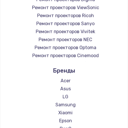
Заказать
Ремонт проекторов ViewSonic
Ремонт проекторов Ricoh
Настройка Wi-Fi
Ремонт проекторов Sanyo
745 руб.
Ремонт проекторов Vivitek
Заказать
Ремонт проекторов NEC
Ремонт проекторов Optoma
Замена вебкамеры
Ремонт проекторов Cinemood
750 руб.
Ремонт проекторов Infocus
Заказать
Бренды
Ремонт проекторов Barco
Ремонт проекторов Xgimi
Acer
Установка драйверов
Ремонт проекторов Canon
Asus
350 руб.
Ремонт проекторов JVC
LG
Заказать
Ремонт проекторов Casio
Samsung
Ремонт проекторов Hiper
Xiaomi
Замена жесткого диска
Ремонт проекторов HITACHI
Epson
500 руб.
Ремонт проекторов Panasonic