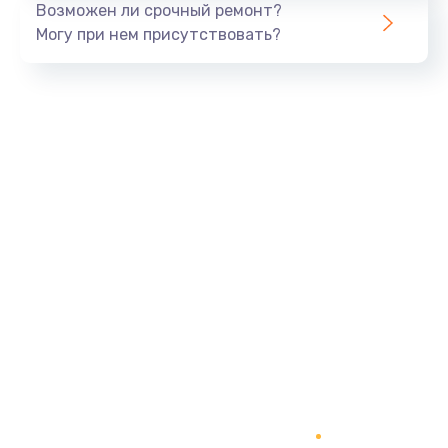
Возможен ли срочный ремонт?
820 руб.
Могу при нем присутствовать?
Заказать
Замена панели управления
1240 руб.
Заказать
Прошивка
1450 руб.
Заказать
Ремонт корпуса
1400 руб.
Заказать