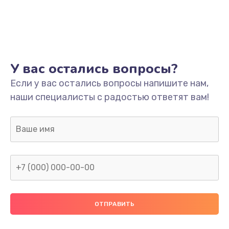
Настройка
600 руб.
Заказать
Ремонт кнопки
У вас остались вопросы?
550 руб.
Если у вас остались вопросы напишите нам,
наши специалисты с радостью ответят вам!
Заказать
Замена шнура питания
370 руб.
Заказать
Замена датчиков
580 руб.
Заказать