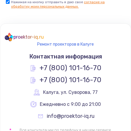
Нажимая на кнопку отправить я даю свое
согласие на
обработку моих персональных данных.
Комплексная чистка
500 руб.
Заказать
proektor-iq.ru
Замена дисплея (экрана)
Ремонт проекторов в Калуге
820 руб.
Контактная информация
Заказать
+7 (800) 101-16-70
Ремонт платы электроники
+7 (800) 101-16-70
1400 руб.
Калуга
,
 ул. Суворова, 77
Заказать
Ежедневно с 9:00 до 21:00
Заправка фреоном
info@proektor-iq.ru
2150 руб.
Заказать
Все консультации по телефону в нашем сервисе