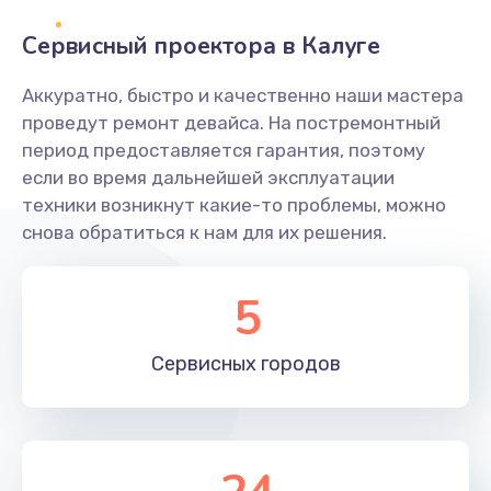
Сервисный проектора в Калуге
Замена переходников
1000 руб.
Аккуратно, быстро и качественно наши мастера
проведут ремонт девайса. На постремонтный
Заказать
период предоставляется гарантия, поэтому
если во время дальнейшей эксплуатации
Замена уплотнительных колец
техники возникнут какие-то проблемы, можно
2000 руб.
снова обратиться к нам для их решения.
Заказать
5
Замена помпы
3000 руб.
Сервисных
городов
Заказать
Ремонт гидросистемы
3000 руб.