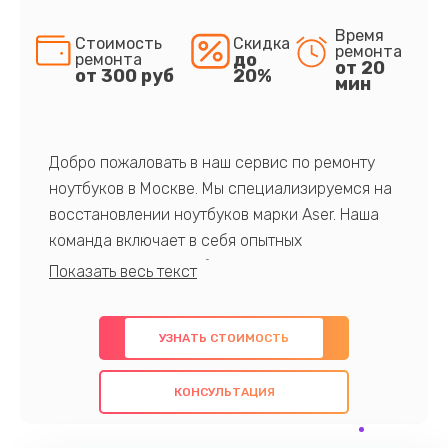
Время
Стоимость
Скидка
ремонта
до
ремонта
от 20
от 300 руб
20%
мин
Добро пожаловать в наш сервис по ремонту
ноутбуков в Москве. Мы специализируемся на
восстановлении ноутбуков марки Aser. Наша
команда включает в себя опытных
профессионалов с обширными знаниями и
многолетним опытом в данной области. Мы
предлагаем быстрый и качественный ремонт с
УЗНАТЬ СТОИМОСТЬ
использованием оригинальных компонентов, а
также гарантируем качество всех
КОНСУЛЬТАЦИЯ
проведенных работ. Наша цель - предоставить
клиентам надежное и профессиональное