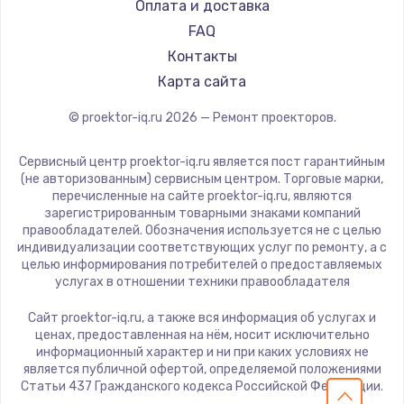
Hiper
700 руб.
Оплата и доставка
HITACHI
FAQ
Заказать
Panasonic
Контакты
Hisense
Замена термопасты
Карта сайта
550 руб.
© proektor-iq.ru
2026
— Ремонт проекторов.
Заказать
Сервисный центр proektor-iq.ru является пост гарантийным
(не авторизованным) сервисным центром. Торговые марки,
Замена оперативной памяти
перечисленные на сайте proektor-iq.ru, являются
300 руб.
зарегистрированным товарными знаками компаний
правообладателей. Обозначения используется не с целью
Заказать
индивидуализации соответствующих услуг по ремонту, а с
целью информирования потребителей о предоставляемых
услугах в отношении техники правообладателя
Замена микрофона
550 руб.
Сайт proektor-iq.ru, а также вся информация об услугах и
ценах, предоставленная на нём, носит исключительно
Заказать
информационный характер и ни при каких условиях не
является публичной офертой, определяемой положениями
Статьи 437 Гражданского кодекса Российской Федерации.
Замена звуковой карты