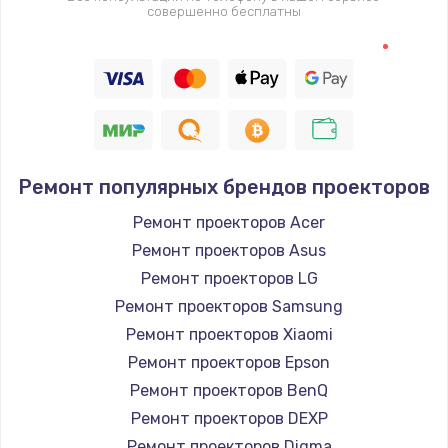
совершенно бесплатны
Замена термодатчика
1360 руб.
Заказать
Восстановление после попадания влаги
Ремонт популярных брендов проекторов
960 руб.
Ремонт проекторов Acer
Заказать
Ремонт проекторов Asus
Ремонт системы охлаждения
Ремонт проекторов LG
900 руб.
Ремонт проекторов Samsung
Ремонт проекторов Xiaomi
Заказать
Ремонт проекторов Epson
Ремонт микросхемы Wi-Fi
Ремонт проекторов BenQ
Ремонт проекторов DEXP
1100 руб.
Ремонт проекторов Digma