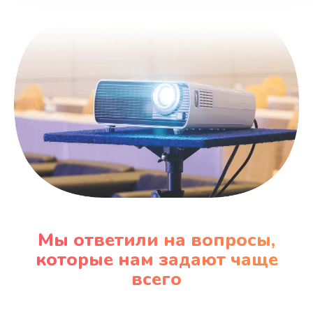
Заказать
Замена вентилятора
970 руб.
Заказать
Замена таймера
1170 руб.
Заказать
Замена реле
Мы ответили на вопросы,
1210 руб.
которые нам задают чаще
Заказать
всего
Замена нагревателя испарителя