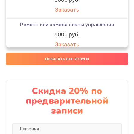
Заказать
Ремонт или замена платы управления
5000 руб.
Заказать
Ремонт или замена термоблока
ПОКАЗАТЬ ВСЕ УСЛУГИ
5000 руб.
Заказать
Скидка 20% по
Ремонт привода варочного блока
предварительной
4000 руб.
записи
Заказать
Чистка устройства