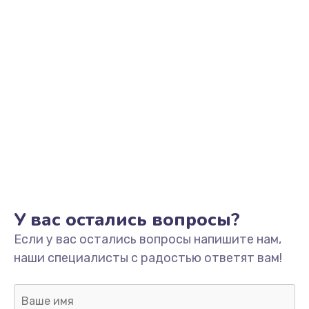
Заказать
Ремонт разъема зарядки
от 550 руб.
Заказать
Замена мембраны
от 550 руб.
Заказать
Замена кнопки питания
У вас остались вопросы?
от 550 руб.
Если у вас остались вопросы напишите нам,
Заказать
наши специалисты с радостью ответят вам!
Замена микросхемы зарядки
от 1100 руб.