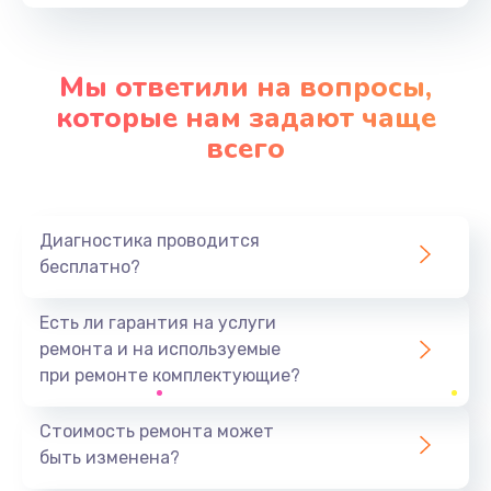
от 550 руб.
Заказать
Мы ответили на вопросы,
Замена вибромотора
которые нам задают чаще
от 550 руб.
всего
Заказать
Замена микросхемы Wi-Fi
Диагностика проводится
от 1100 руб.
бесплатно?
Заказать
Есть ли гарантия на услуги
Ремонт разъема питания
ремонта и на используемые
от 500 руб.
при ремонте комплектующие?
Заказать
Стоимость ремонта может
быть изменена?
Замена разъема питания
от 880 руб.