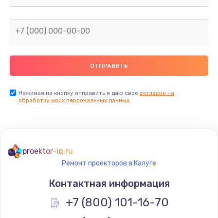
Заказать
Замена микросхемы NFC
от 1100 руб.
Заказать
Замена SIM-карты
Нажимая на кнопку отправить я даю свое
согласие на
обработку моих персональных данных.
от 550 руб.
Заказать
Замена Wi-Fi модуля
proektor-iq.ru
от 880 руб.
Ремонт проекторов в Калуге
Заказать
Контактная информация
Ремонт мембраны
+7 (800) 101-16-70
от 550 руб.