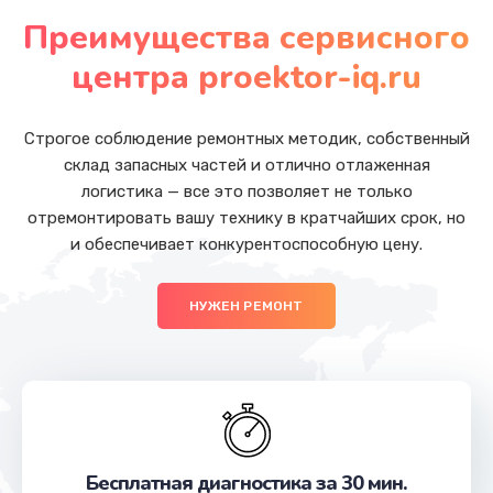
от 880 руб.
Преимущества сервисного
Заказать
центра proektor-iq.ru
Ремонт SIM-карты
от 550 руб.
Строгое соблюдение ремонтных методик, собственный
склад запасных частей и отлично отлаженная
Заказать
логистика — все это позволяет не только
отремонтировать вашу технику в кратчайших срок, но
Замена разъема наушников
и обеспечивает конкурентоспособную цену.
от 550 руб.
Заказать
НУЖЕН РЕМОНТ
Замена кнопки громкости
от 550 руб.
Заказать
Ремонт кнопки громкости
Бесплатная диагностика за 30 мин.