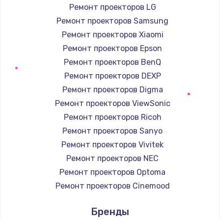
Ремонт проекторов LG
Заказать
Ремонт проекторов Samsung
Ремонт динамика
Ремонт проекторов Xiaomi
от 550 руб.
Ремонт проекторов Epson
Ремонт проекторов BenQ
Заказать
Ремонт проекторов DEXP
Ремонт микросхемы питания
Ремонт проекторов Digma
от 1100 руб.
Ремонт проекторов ViewSonic
Ремонт проекторов Ricoh
Заказать
Ремонт проекторов Sanyo
Замена задней крышки
Ремонт проекторов Vivitek
от 550 руб.
Ремонт проекторов NEC
Заказать
Ремонт проекторов Optoma
Ремонт проекторов Cinemood
Ремонт вибромотора
Ремонт проекторов Infocus
Бренды
от 550 руб.
Ремонт проекторов Barco