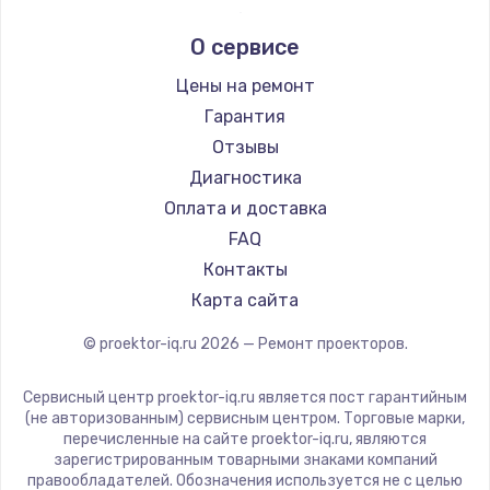
Заказать
Infocus
О сервисе
Barco
Ремонт микросхемы управления
Xgimi
Цены на ремонт
от 1100 руб.
Canon
Гарантия
Заказать
JVC
Отзывы
Casio
Диагностика
Замена микросхемы питания
Hiper
Оплата и доставка
от 1100 руб.
HITACHI
FAQ
Заказать
Panasonic
Контакты
Hisense
Карта сайта
Ремонт NFC модуля
от 880 руб.
© proektor-iq.ru
2026
— Ремонт проекторов.
Заказать
Сервисный центр proektor-iq.ru является пост гарантийным
(не авторизованным) сервисным центром. Торговые марки,
Ремонт микросхемы NFC
перечисленные на сайте proektor-iq.ru, являются
от 1100 руб.
зарегистрированным товарными знаками компаний
правообладателей. Обозначения используется не с целью