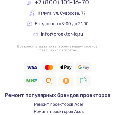
+7 (800) 101-16-70
Заказать
Калуга
,
 ул. Суворова, 77
Ремонт Wi-Fi модуля
Ежедневно с 9:00 до 21:00
от 880 руб.
info@proektor-iq.ru
Заказать
Все консультации по телефону в нашем сервисе
Замена микросхемы Bluetooth
совершенно бесплатны
от 1100 руб.
Заказать
Ремонт аккумулятора
от 550 руб.
Заказать
Ремонт популярных брендов проекторов
Ремонт Bluetooth модуля
Ремонт проекторов Acer
от 880 руб.
Ремонт проекторов Asus