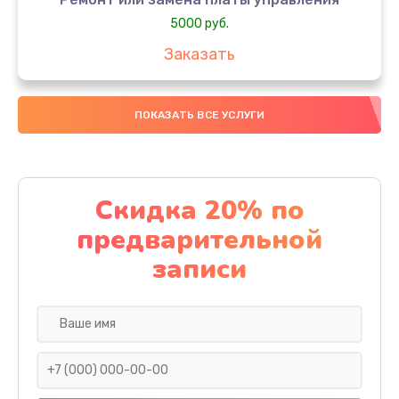
5000 руб.
Заказать
Ремонт или замена термоблока
ПОКАЗАТЬ ВСЕ УСЛУГИ
5000 руб.
Заказать
Ремонт привода варочного блока
Скидка 20% по
4000 руб.
предварительной
Заказать
записи
Чистка устройства
3000 руб.
Заказать
Замена термодатчиков