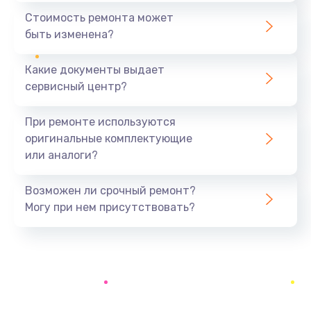
550 руб.
Стоимость ремонта может
быть изменена?
Заказать
Какие документы выдает
Ремонт экрана
сервисный центр?
1100 руб.
Заказать
При ремонте используются
оригинальные комплектующие
Замена кнопки питания
или аналоги?
550 руб.
Заказать
Возможен ли срочный ремонт?
Могу при нем присутствовать?
Замена NFC модуля
880 руб.
Заказать
Ремонт микросхемы NFC