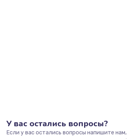
1100 руб.
Заказать
Замена разъема наушников
550 руб.
Заказать
Ремонт микросхемы управления
1100 руб.
Заказать
Замена микросхемы управления
1100 руб.
Заказать
У вас остались вопросы?
Если у вас остались вопросы напишите нам,
Замена микросхемы NFC