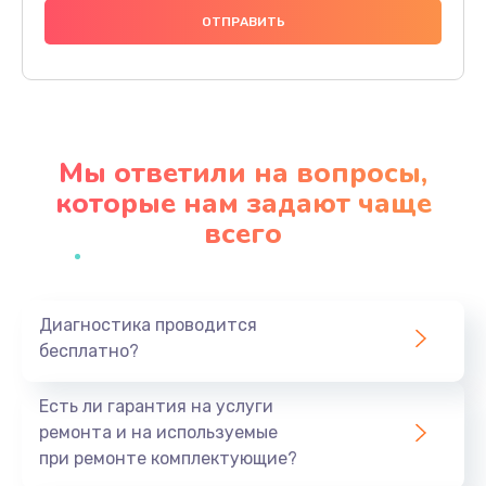
2500 руб.
Заказать
Замена клапанов
2000 руб.
Мы ответили на вопросы,
Заказать
которые нам задают чаще
всего
Замена микропереключателей
2000 руб.
Заказать
Диагностика проводится
бесплатно?
Замена микросхемы зарядки
1100 руб.
Есть ли гарантия на услуги
Заказать
ремонта и на используемые
при ремонте комплектующие?
Ремонт мембраны