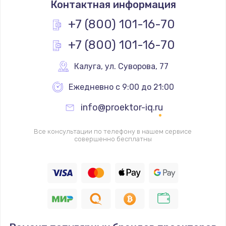
Контактная информация
2000 руб.
Заказать
+7 (800) 101-16-70
+7 (800) 101-16-70
Замена помпы
3000 руб.
Калуга
,
 ул. Суворова, 77
Заказать
Ежедневно с 9:00 до 21:00
Ремонт гидросистемы
info@proektor-iq.ru
3000 руб.
Заказать
Все консультации по телефону в нашем сервисе
совершенно бесплатны
Замена электромагнитного клапана
2000 руб.
Заказать
Ремонт разъема SIM-карты