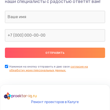
наши специалисты с радостью ответят вам!
1100 руб.
Заказать
Ремонт или замена флоуметра
2000 руб.
Заказать
Замена сальников
2000 руб.
Заказать
Нажимая на кнопку отправить я даю свое
согласие на
обработку моих персональных данных.
Замена переходников
1000 руб.
Заказать
proektor-iq.ru
Ремонт проекторов в Калуге
Замена уплотнительных колец