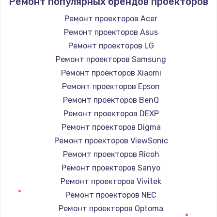
Ремонт популярных брендов проекторов
880 руб.
Заказать
Ремонт проекторов Acer
Ремонт проекторов Asus
Замена GPS модуля
Ремонт проекторов LG
880 руб.
Ремонт проекторов Samsung
Заказать
Ремонт проекторов Xiaomi
Ремонт проекторов Epson
Устранение ошибок
Ремонт проекторов BenQ
2000 руб.
Ремонт проекторов DEXP
Заказать
Ремонт проекторов Digma
Ремонт проекторов ViewSonic
Замена вентилятора
Ремонт проекторов Ricoh
970 руб.
Ремонт проекторов Sanyo
Заказать
Ремонт проекторов Vivitek
Ремонт проекторов NEC
Замена таймера
Ремонт проекторов Optoma
1170 руб.