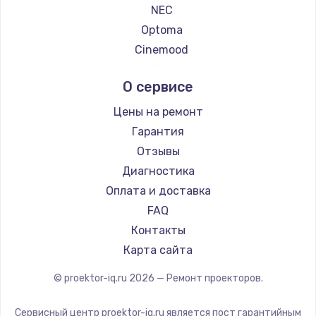
NEC
Заказать
Optoma
Cinemood
Ремонт капиллярной трубки
Infocus
3390 руб.
О сервисе
Barco
Заказать
Xgimi
Цены на ремонт
Canon
Гарантия
Ремонт электропроводки
JVC
Отзывы
820 руб.
Casio
Диагностика
Заказать
Hiper
Оплата и доставка
HITACHI
FAQ
Замена панели управления
Panasonic
Контакты
1240 руб.
Hisense
Карта сайта
Заказать
© proektor-iq.ru
2026
— Ремонт проекторов.
Прошивка
1450 руб.
Сервисный центр proektor-iq.ru является пост гарантийным