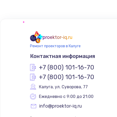
Замена нагревателя испарителя
Замена мотор-компрессора
proektor-iq.ru
Замена термостата
Ремонт проекторов в Калуге
Контактная информация
Ремонт капиллярной трубки
+7 (800) 101-16-70
Ремонт электропроводки
+7 (800) 101-16-70
Калуга
,
 ул. Суворова, 77
Замена панели управления
Ежедневно с 9:00 до 21:00
Прошивка
info@proektor-iq.ru