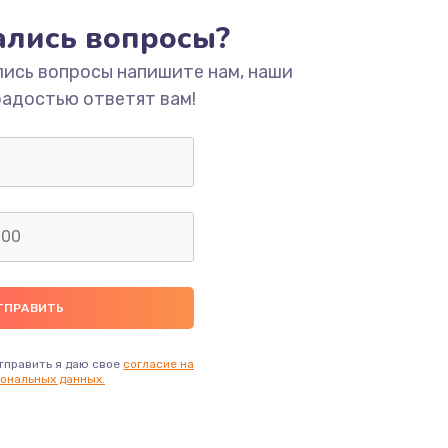
тались вопросы?
ать
лись вопросы напишите нам, наши
радостью ответят вам!
ать
ать
ать
ать
ать
тправить я даю свое
согласие на
ональных данных.
ать
ать