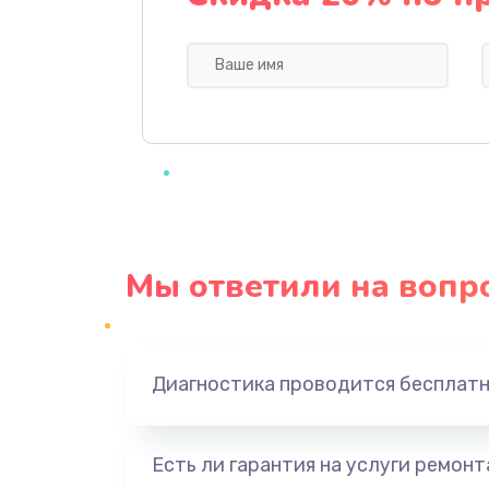
Замена микропереключателей
Замена микросхемы зарядки
Ремонт мембраны
Ремонт экрана
Мы ответили на вопр
Замена кнопки питания
Замена NFC модуля
Диагностика проводится бесплат
Ремонт микросхемы NFC
Есть ли гарантия на услуги ремон
Замена разъема наушников