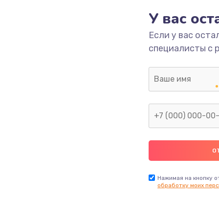
У вас ос
3000 руб.
Заказ
Если у вас оста
специалисты с 
ана
2000 руб.
Заказ
880 руб.
Заказ
880 руб.
Заказ
2000 руб.
Заказ
970 руб.
Заказ
Нажимая на кнопку о
обработку моих перс
1170 руб.
Заказ
1210 руб.
Заказ