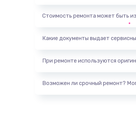
Ремонт микросхемы управления
Стоимость ремонта может быть и
Замена микросхемы управления
Какие документы выдает сервисны
Замена микросхемы NFC
При ремонте используются оригин
Ремонт или замена флоуметра
Замена сальников
Возможен ли срочный ремонт? Мог
Замена переходников
Замена уплотнительных колец
Замена помпы