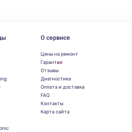
ать
ать
ды
О сервисе
ать
Цены на ремонт
Гарантия
ать
Отзывы
ung
Диагностика
ать
i
Оплата и доставка
FAQ
ать
Контакты
Карта сайта
ать
a
onic