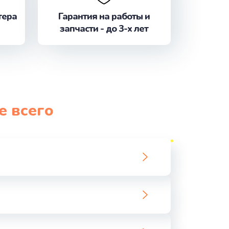
ать
тера
Гарантия на работы и
запчасти - до 3-х лет
ать
ать
ать
е всего
ать
ать
ать
ать