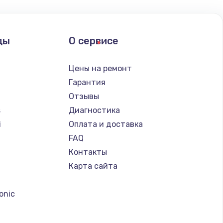
ать
ды
О сервисе
ать
Цены на ремонт
ать
Гарантия
Отзывы
ать
s
Диагностика
i
Оплата и доставка
ать
FAQ
Контакты
ать
Карта сайта
a
ать
onic
ать