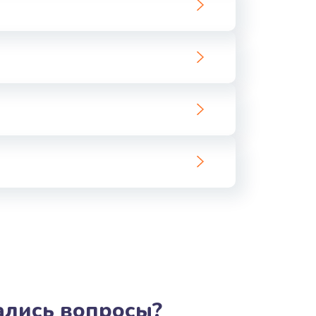
ать
ать
ать
ать
ать
ать
ать
ать
тались вопросы?