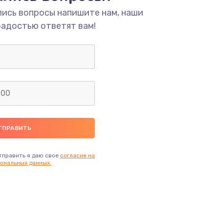
ать
лись вопросы напишите нам, наши
радостью ответят вам!
ать
ать
ать
ать
ать
тправить я даю свое
согласие на
ональных данных.
ать
ать