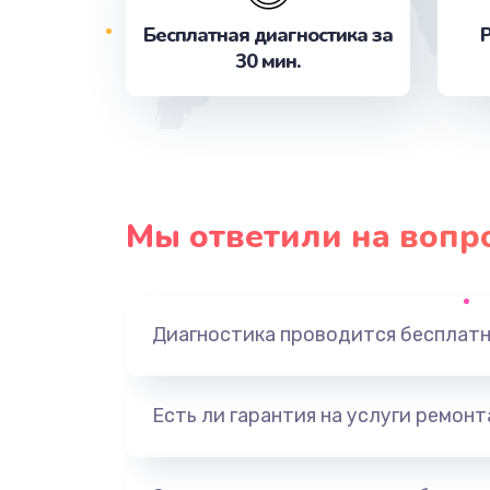
Бесплатная диагностика за
Р
30 мин.
Замена термопасты
Замена видеокарты
Замена USB порта
Мы ответили на вопр
Ремонт блока питания
Ремонт разъема питания
Диагностика проводится бесплат
Ремонт дисковода
Есть ли гарантия на услуги ремон
Ремонт подсветки