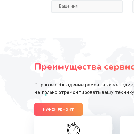
Чистка от пыли
Замена вебкамеры
Замена динамиков
Преимущества сервисн
Замена микрофона
Замена процессора
Строгое соблюдение ремонтных методик, 
не только отремонтировать вашу технику
Замена жесткого диска
НУЖЕН РЕМОНТ
Замена оперативной памяти
Замена экрана