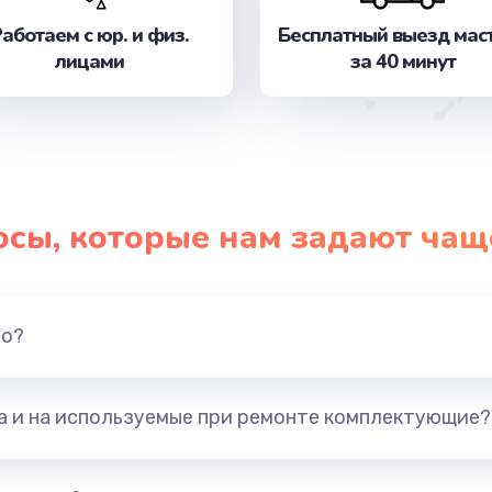
от 1490 руб.
Заказ
аботаем с юр. и физ.
Бесплатный выезд мас
лицами
за 40 минут
от 990 руб.
Заказ
от 1795 руб.
Заказ
от 1190 руб.
Заказ
осы, которые нам задают чащ
от 1500 руб.
Заказ
от 1120 руб.
Заказ
но?
от 1400 руб.
Заказ
та и на используемые при ремонте комплектующие?
от 1150 руб.
Заказ