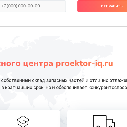
от 990 руб.
Заказ
от 1490 руб.
Заказ
от 1350 руб.
Заказ
ого центра proektor-iq.ru
от 1225 руб.
Заказ
от 3250 руб.
Заказ
собственный склад запасных частей и отлично отлажен
 в кратчайших срок, но и обеспечивает конкурентоспосо
от 875 руб.
Заказ
от 1160 руб.
Заказ