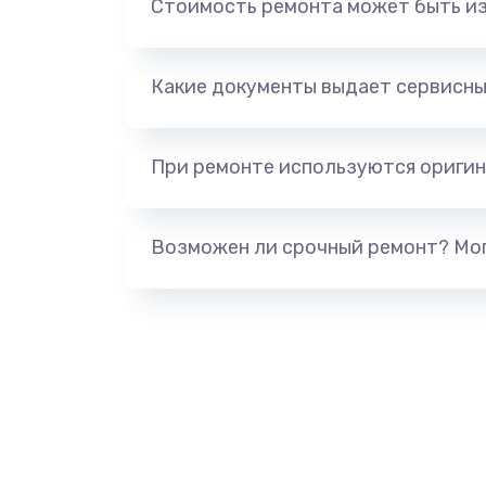
Стоимость ремонта может быть и
Замена системы охлаждения
Замена HDMI
Какие документы выдает сервисны
Замена крышки ноутбука
При ремонте используются оригин
Замена корпуса
Возможен ли срочный ремонт? Мог
Замена тачпада
Замена северного моста
Замена южного моста
Ремонт петель крышки