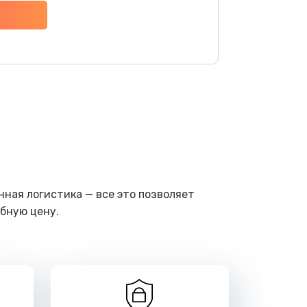
ать
ать
ать
ать
ать
ная логистика — все это позволяет
бную цену.
ать
ать