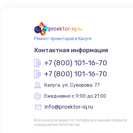
Замена шлейфа матрицы
Замена материнской платы
proektor-iq.ru
Ремонт проекторов в Калуге
Замена видеочипа
Контактная информация
Установка драйверов
+7 (800) 101-16-70
+7 (800) 101-16-70
Замена SSD
Калуга
,
 ул. Суворова, 77
Увеличение оперативной памят
Ежедневно с 9:00 до 21:00
info@proektor-iq.ru
Настройка BIOS
Все консультации по телефону в нашем сервисе
совершенно бесплатны
Настройка ОС