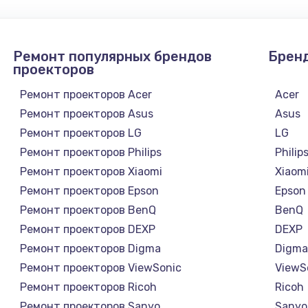
от 1095 руб.
Заказ
Ремонт популярных брендов
Брен
от 1395 руб.
Заказ
проекторов
от 2745 руб.
Ремонт проекторов Acer
Acer
Заказ
Ремонт проекторов Asus
Asus
Ремонт проекторов LG
LG
от 875 руб.
Заказ
Ремонт проекторов Philips
Philip
Ремонт проекторов Xiaomi
Xiaom
от 1190 руб.
Заказ
Ремонт проекторов Epson
Epson
Ремонт проекторов BenQ
BenQ
и
от 1100 руб.
Заказ
Ремонт проекторов DEXP
DEXP
Ремонт проекторов Digma
Digm
от 910 руб.
Заказ
Ремонт проекторов ViewSonic
ViewS
Ремонт проекторов Ricoh
Ricoh
от 1320 руб.
Заказ
Ремонт проекторов Sanyo
Sanyo