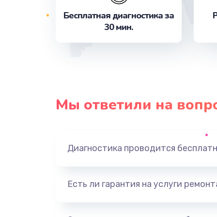
Бесплатная диагностика за
Р
30 мин.
Замена термопасты
Замена видеокарты
Замена USB порта
Мы ответили на вопр
Ремонт блока питания
Ремонт разъема питания
Диагностика проводится бесплат
Ремонт дисковода
Есть ли гарантия на услуги ремон
Ремонт подсветки