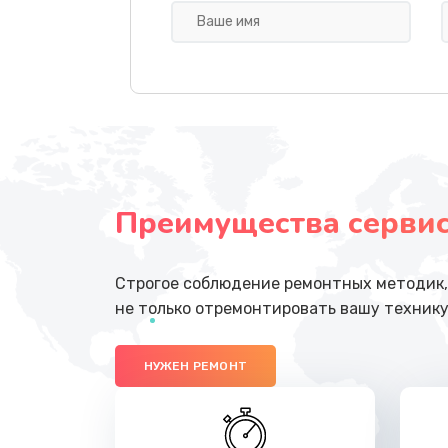
Чистка от пыли
Замена вебкамеры
Замена динамиков
Преимущества сервисн
Замена микрофона
Замена процессора
Строгое соблюдение ремонтных методик, 
не только отремонтировать вашу технику
Замена жесткого диска
НУЖЕН РЕМОНТ
Замена оперативной памяти
Замена экрана