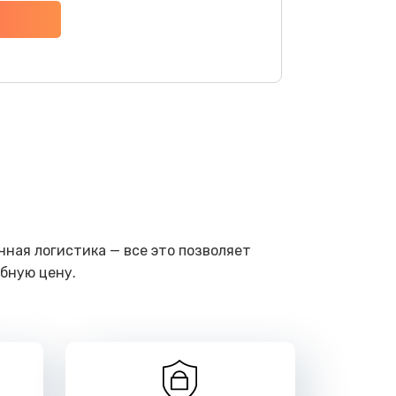
ать
ать
ать
ать
ать
ная логистика — все это позволяет
бную цену.
ать
ать