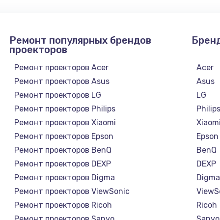
от 1095 руб.
Заказ
Ремонт популярных брендов
Брен
от 1395 руб.
Заказ
проекторов
от 2745 руб.
Ремонт проекторов Acer
Acer
Заказ
Ремонт проекторов Asus
Asus
Ремонт проекторов LG
LG
от 875 руб.
Заказ
Ремонт проекторов Philips
Philip
Ремонт проекторов Xiaomi
Xiaom
от 1190 руб.
Заказ
Ремонт проекторов Epson
Epson
Ремонт проекторов BenQ
BenQ
и
от 1100 руб.
Заказ
Ремонт проекторов DEXP
DEXP
Ремонт проекторов Digma
Digm
от 910 руб.
Заказ
Ремонт проекторов ViewSonic
ViewS
Ремонт проекторов Ricoh
Ricoh
от 1320 руб.
Заказ
Ремонт проекторов Sanyo
Sanyo