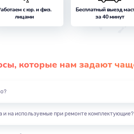
от 1490 руб.
Заказ
аботаем с юр. и физ.
Бесплатный выезд мас
лицами
за 40 минут
от 990 руб.
Заказ
от 1795 руб.
Заказ
от 1190 руб.
Заказ
осы, которые нам задают чащ
от 1500 руб.
Заказ
от 1120 руб.
Заказ
но?
от 1400 руб.
Заказ
та и на используемые при ремонте комплектующие?
от 1150 руб.
Заказ