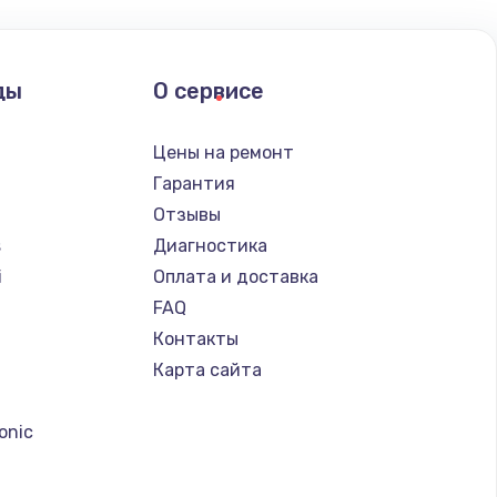
ать
ды
О сервисе
ать
Цены на ремонт
ать
Гарантия
Отзывы
ать
s
Диагностика
i
Оплата и доставка
ать
FAQ
Контакты
ать
Карта сайта
a
ать
onic
ать