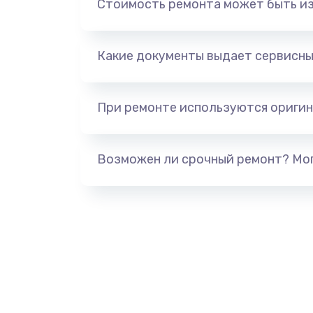
Стоимость ремонта может быть и
Замена системы охлаждения
Замена HDMI
Какие документы выдает сервисны
Замена крышки ноутбука
При ремонте используются оригин
Замена корпуса
Возможен ли срочный ремонт? Мог
Замена тачпада
Замена северного моста
Замена южного моста
Ремонт петель крышки