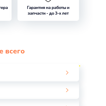
ать
тера
Гарантия на работы и
запчасти - до 3-х лет
ать
ать
ать
е всего
ать
ать
ать
ать