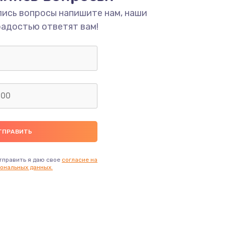
ать
лись вопросы напишите нам, наши
радостью ответят вам!
ать
ать
ать
ать
ать
тправить я даю свое
согласие на
ональных данных.
ать
ать