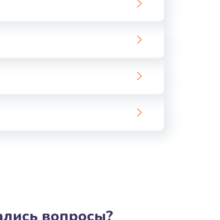
ать
ать
ать
ать
ать
ать
ать
ать
тались вопросы?