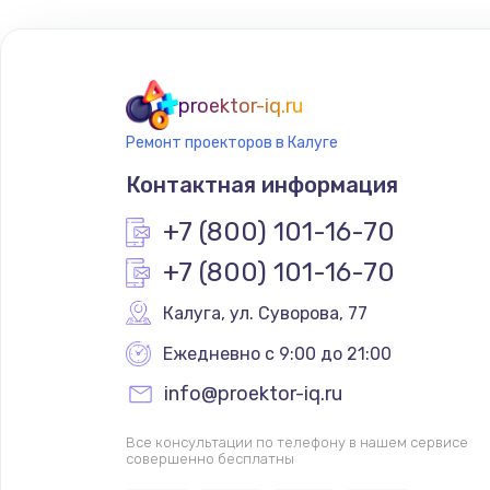
Замена шлейфа матрицы
Замена материнской платы
proektor-iq.ru
Ремонт проекторов в Калуге
Замена видеочипа
Контактная информация
Установка драйверов
+7 (800) 101-16-70
+7 (800) 101-16-70
Замена SSD
Калуга
,
 ул. Суворова, 77
Увеличение оперативной памят
Ежедневно с 9:00 до 21:00
info@proektor-iq.ru
Настройка BIOS
Все консультации по телефону в нашем сервисе
совершенно бесплатны
Настройка ОС