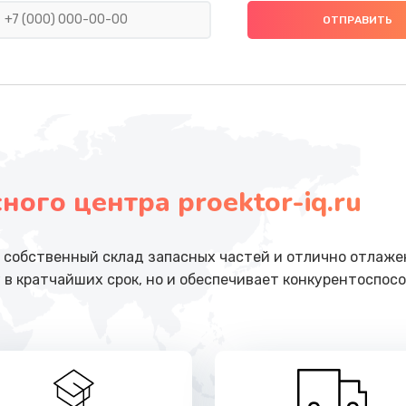
от 990 руб.
Заказ
от 1490 руб.
Заказ
от 1350 руб.
Заказ
ого центра proektor-iq.ru
от 1225 руб.
Заказ
от 3250 руб.
Заказ
собственный склад запасных частей и отлично отлажен
 в кратчайших срок, но и обеспечивает конкурентоспосо
от 875 руб.
Заказ
от 1160 руб.
Заказ