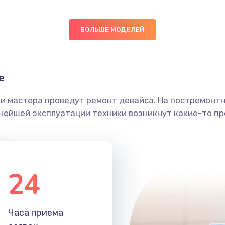
20 мин
3 года
БОЛЬШЕ МОДЕЛЕЙ
40 мин
2 года
е
ы
60 мин
2 года
ши мастера проведут ремонт девайса. На постремонт
я влаги
60 мин
2 года
ьнейшей эксплуатации техники возникнут какие-то пр
в ТВ-
40 мин
3 года
24
30 мин
1 год
я
30 мин
3 года
Часа приема