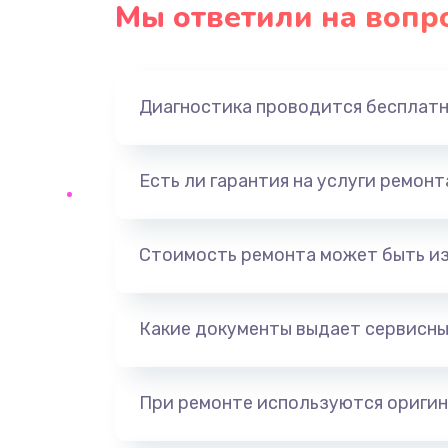
Мы ответили на вопр
Ремонт платы блока питания
Тюнинг динамиков
Диагностика проводится бесплат
Ремонт криптомодуля
Есть ли гарантия на услуги ремон
Ремонт (замена) кнопок, индика
разъемов
Стоимость ремонта может быть и
Программный ремонт/прошивка
Какие документы выдает сервисны
Ремонт системной платы
Модернизация
При ремонте используются оригин