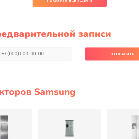
ПОКАЗАТЬ ВСЕ УСЛУГИ
50 мин
1 год
40 мин
1 год
редварительной записи
20 мин
3 года
60 мин
3 года
30 мин
3 года
кторов Samsung
20 мин
3 года
инамика
20 мин
3 года
40 мин
1 год