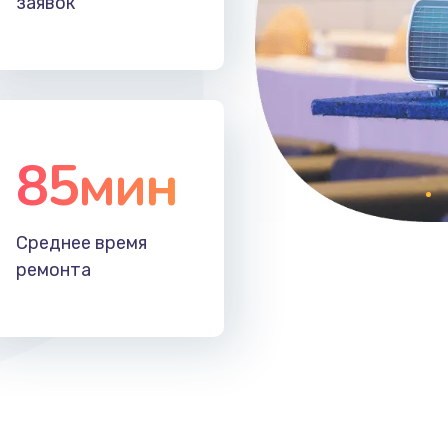
заявок
30 мин
3 года
50 мин
3 года
30 мин
2 года
85мин
60 мин
3 года
Среднее время
50 мин
1 год
ремонта
20 мин
1 год
зора
40 мин
2 года
40 мин
1 год