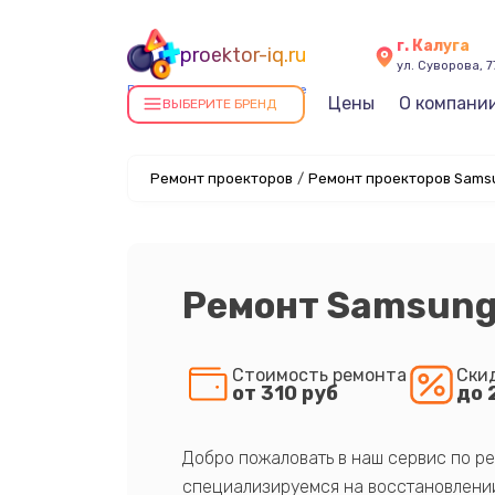
г. Калуга
proektor-iq.ru
ул. Суворова, 7
Ремонт проекторов в Калуге
Цены
О компани
ВЫБЕРИТЕ БРЕНД
Ремонт проекторов
/
Ремонт проекторов Samsu
Ремонт Samsung 
Стоимость ремонта
Ски
от 310 руб
до 
Добро пожаловать в наш сервис по ре
специализируемся на восстановлении