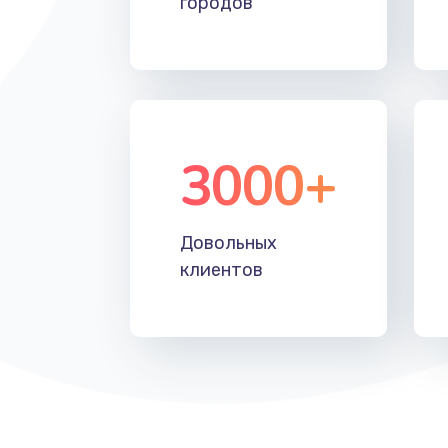
городов
Восстановление после падения
Пайка и ремонт платы брелка
Программирование АТС
3000+
Замена корпусных элементов
Довольных
Ремонт тюнера
клиентов
Ремонт платы картоприемника
Восстановление/замена диффу
Ремонт платы усилителя