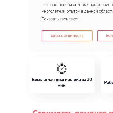
включает в себя опытных профессион
многолетним опытом в данной област
качественный ремонт с использовани
гарантируем качество всех проведенн
клиентам надежное и профессиональн
УЗНАТЬ СТОИМОСТЬ
КОН
потребности наилучшим образом. Не 
сейчас!
Бесплатная диагностика за 30
Рабо
мин.