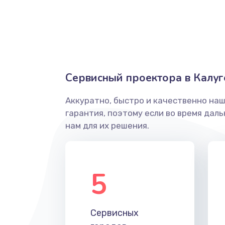
Замена диффузора динамика
Замена платы брелка
Сервисный проектора в Калуг
Простой ремонт основной плат
Аккуратно, быстро и качественно на
Восстановление после попадани
гарантия, поэтому если во время дал
нам для их решения.
Ремонт низкочастотных выходо
приставки
5
Замена основной платы
Устранение короткого замыкани
Сервисных