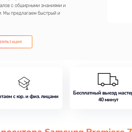
алов с обширными знаниями и
и. Мы предлагаем быстрый и
ем оригинальных компонентов, а также
ых работ. Наша цель - предоставить
ое обслуживание, удовлетворяя их
СУЛЬТАЦИЯ
медлите записаться на ремонт уже
Бесплатный выезд масте
таем с юр. и физ. лицами
40 минут