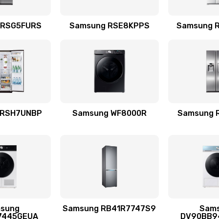
емотка
60 мин
3 года
 RSG5FURS
Samsung RSE8KPPS
Samsung 
талей
20 мин
3 года
30 мин
2 года
 RSH7UNBP
Samsung WF8000R
Samsung 
я (для
50 мин
2 года
 усиления
40 мин
2 года
sung
Samsung RB41R7747S9
Sam
30 мин
1 год
7445GEUA
DV90BB9