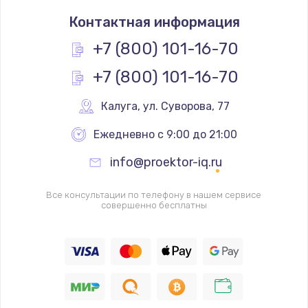
Заказать
Контактная информация
Простой ремонт основной платы
+7 (800) 101-16-70
2400 руб.
+7 (800) 101-16-70
Заказать
Калуга
,
 ул. Суворова, 77
Восстановление после попадания влаги
Ежедневно с 9:00 до 21:00
2800 руб.
Заказать
info@proektor-iq.ru
Ремонт низкочастотных выходов ТВ-приставки
Все консультации по телефону в нашем сервисе
совершенно бесплатны
1900 руб.
Заказать
Замена основной платы
1900 руб.