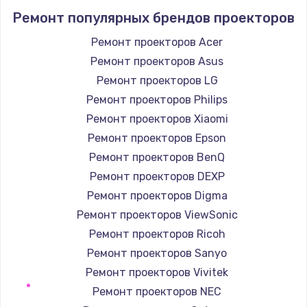
Заказать
Ремонт популярных брендов проекторов
Устранение короткого замыкания
Ремонт проекторов Acer
1400 руб.
Ремонт проекторов Asus
Заказать
Ремонт проекторов LG
Ремонт проекторов Philips
Восстановление после падения
Ремонт проекторов Xiaomi
2900 руб.
Ремонт проекторов Epson
Заказать
Ремонт проекторов BenQ
Ремонт проекторов DEXP
Пайка и ремонт платы брелка
Ремонт проекторов Digma
1800 руб.
Ремонт проекторов ViewSonic
Заказать
Ремонт проекторов Ricoh
Ремонт проекторов Sanyo
Программирование АТС
Ремонт проекторов Vivitek
4900 руб.
Ремонт проекторов NEC