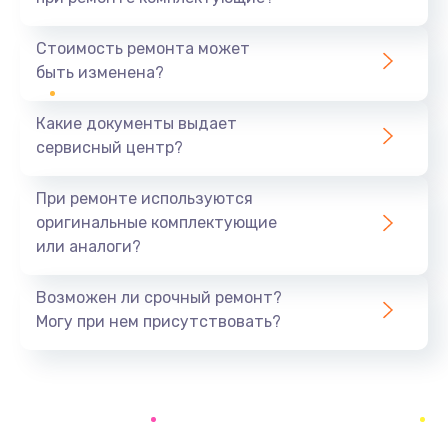
Замена шнура
370 руб.
Стоимость ремонта может
быть изменена?
Заказать
Какие документы выдает
Ремонт электроплаты
сервисный центр?
1400 руб.
Заказать
При ремонте используются
оригинальные комплектующие
Замена центрирующей шайбы динамика
или аналоги?
880 руб.
Заказать
Возможен ли срочный ремонт?
Могу при нем присутствовать?
Замена подводящих проводов
880 руб.
Заказать