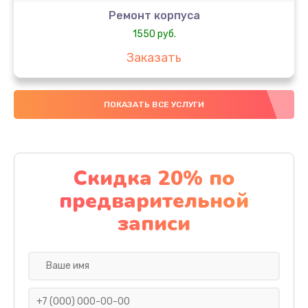
Ремонт корпуса
1550 руб.
Заказать
Настройка
ПОКАЗАТЬ ВСЕ УСЛУГИ
650 руб.
Заказать
Ремонт кнопки
Скидка 20% по
1200 руб.
предварительной
Заказать
записи
Комплексная чистка
310 руб.
Заказать