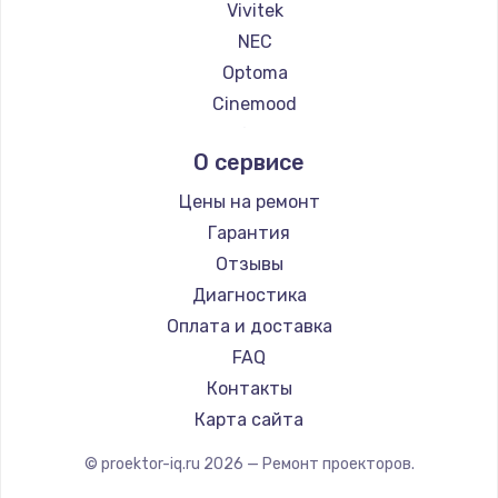
Vivitek
NEC
Ремонт платы усилителя
Optoma
1200 руб.
Cinemood
Заказать
Infocus
О сервисе
Barco
Ремонт платы блока питания
Xgimi
Цены на ремонт
800 руб.
Canon
Гарантия
Заказать
JVC
Отзывы
Casio
Диагностика
Тюнинг динамиков
Hiper
Оплата и доставка
4900 руб.
HITACHI
FAQ
Заказать
Panasonic
Контакты
Hisense
Карта сайта
Ремонт криптомодуля
1100 руб.
© proektor-iq.ru
2026
— Ремонт проекторов.
Заказать