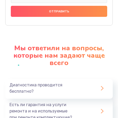
Замена динамика
880 руб.
Заказать
Прошивка
1200 руб.
Мы ответили на вопросы,
Заказать
которые нам задают чаще
всего
Ремонт блока питания
2150 руб.
Заказать
Диагностика проводится
бесплатно?
Замена датчика
570 руб.
Есть ли гарантия на услуги
Заказать
ремонта и на используемые
при ремонте комплектующие?