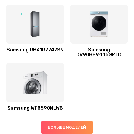
Заказать
Ремонт выходных цепей усиления (для активных
сабвуферов)
1300 руб.
Заказать
Samsung RB41R7747S9
Samsung
DV90BB9445GMLD
Ремонт предварительных цепей усиления (для
активных сабвуферов)
1200 руб.
Заказать
Ремонт после залития
2100 руб.
Samsung WF8590NLW8
Заказать
БОЛЬШЕ МОДЕЛЕЙ
Замена диффузора динамика