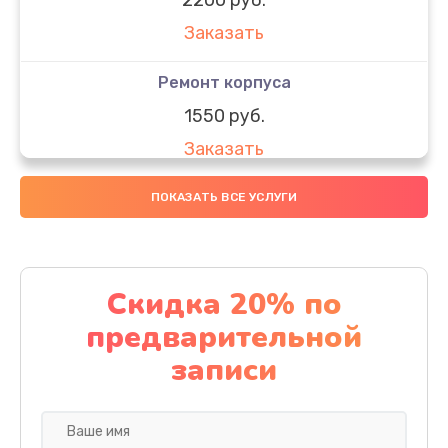
Заказать
Ремонт корпуса
1550 руб.
Заказать
Настройка
ПОКАЗАТЬ ВСЕ УСЛУГИ
650 руб.
Заказать
Скидка 20% по
Ремонт кнопки
предварительной
1200 руб.
записи
Заказать
Комплексная чистка