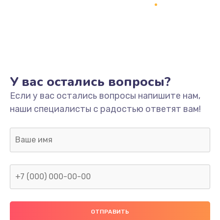
Заказать
Ремонт системной платы
1700 руб.
Заказать
У вас остались вопросы?
Модернизация
Если у вас остались вопросы напишите нам,
2100 руб.
наши специалисты с радостью ответят вам!
Заказать
Устранение ошибок
2000 руб.
Заказать
Ремонт пищалок(твитеров)
900 руб.