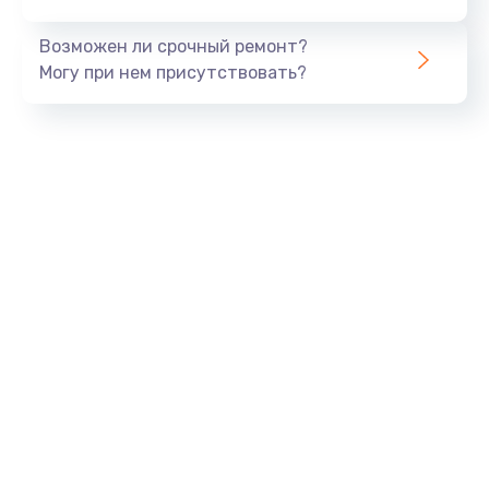
Заказать
Возможен ли срочный ремонт?
Тюнинг динамиков
Могу при нем присутствовать?
4900 руб.
Заказать
Ремонт криптомодуля
1100 руб.
Заказать
Ремонт (замена) кнопок, индикаторов, разъемов
1000 руб.
Заказать
Программный ремонт/прошивка
1500 руб.