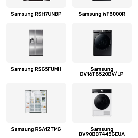
Замена подводящих проводов
Samsung RSH7UNBP
Samsung WF8000R
880 руб.
Заказать
Замена голосовой катушки/перемотка динамика
880 руб.
Заказать
Samsung RSG5FUMH
Samsung
DV16T8520BV/LP
Выход из строя электронных деталей
вследствие перегрева
880 руб.
Заказать
Ремонт динамиков
1400 руб.
Samsung RSA1ZTMG
Samsung
DV90BB7445GEUA