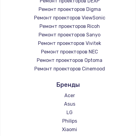
Ремонт проекторов DEXP
Ремонт проекторов Digma
990 руб.
Ремонт проекторов ViewSonic
Заказать
Ремонт проекторов Ricoh
Ремонт проекторов Sanyo
Замена жесткого диска
Ремонт проекторов Vivitek
875 руб.
Ремонт проекторов NEC
Заказать
Ремонт проекторов Optoma
Ремонт проекторов Cinemood
Установка драйверов
Ремонт проекторов Infocus
875 руб.
Бренды
Ремонт проекторов Barco
Заказать
Ремонт проекторов Xgimi
Acer
Ремонт проекторов Canon
Asus
Замена вебкамеры
Ремонт проекторов JVC
LG
1490 руб.
Ремонт проекторов Casio
Philips
Заказать
Ремонт проекторов Hiper
Xiaomi