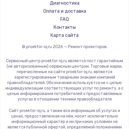
Casio
Диагностика
Замена шим-контроллера
Hiper
Оплата и доставка
3900 руб.
HITACHI
FAQ
Panasonic
Контакты
Заказать
Hisense
Карта сайта
Настройка Wi-Fi
© proektor-iq.ru
2026
— Ремонт проекторов.
1040 руб.
Заказать
Сервисный центр proektor-iq.ru является пост гарантийным
(не авторизованным) сервисным центром. Торговые марки,
перечисленные на сайте proektor-iq.ru, являются
Ремонт петель крышки
зарегистрированным товарными знаками компаний
правообладателей. Обозначения используется не с целью
1195 руб.
индивидуализации соответствующих услуг по ремонту, а с
целью информирования потребителей о предоставляемых
Заказать
услугах в отношении техники правообладателя
Замена динамиков
Сайт proektor-iq.ru, а также вся информация об услугах и
ценах, предоставленная на нём, носит исключительно
1350 руб.
информационный характер и ни при каких условиях не
является публичной офертой, определяемой положениями
Заказать