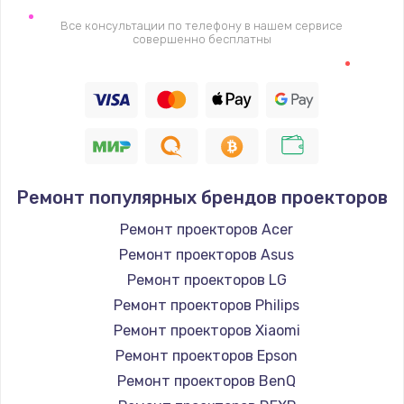
2745 руб.
Все консультации по телефону в нашем сервисе
совершенно бесплатны
Заказать
Настройка BIOS
910 руб.
Заказать
Ремонт подсветки
Ремонт популярных брендов проекторов
1150 руб.
Ремонт проекторов Acer
Заказать
Ремонт проекторов Asus
Ремонт проекторов LG
Настройка ОС
Ремонт проекторов Philips
1320 руб.
Ремонт проекторов Xiaomi
Ремонт проекторов Epson
Заказать
Ремонт проекторов BenQ
Чистка от пыли