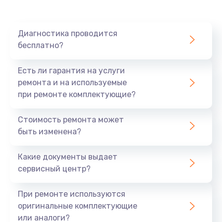
Ремонт платы картоприемника
1000 руб.
Диагностика проводится
бесплатно?
Заказать
Есть ли гарантия на услуги
Восстановление/замена диффузора
ремонта и на используемые
1400 руб.
при ремонте комплектующие?
Заказать
Стоимость ремонта может
быть изменена?
Ремонт платы усилителя
1200 руб.
Какие документы выдает
Заказать
сервисный центр?
Ремонт платы блока питания
При ремонте используются
800 руб.
оригинальные комплектующие
или аналоги?