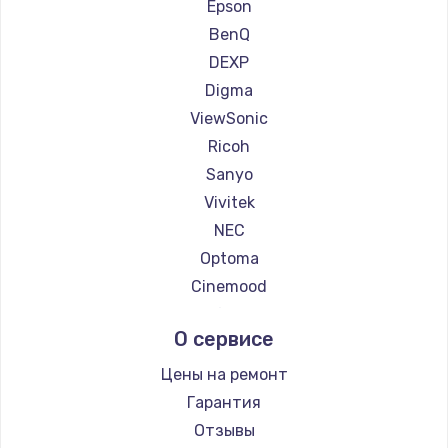
Ремонт проекторов HITACHI
Epson
Увеличение оперативной памяти
Ремонт проекторов Panasonic
BenQ
1100 руб.
Ремонт проекторов Hisense
DEXP
Заказать
Digma
ViewSonic
Ремонт дисковода
Ricoh
1400 руб.
Sanyo
Заказать
Vivitek
NEC
Замена крышки ноутбука
Optoma
1750 руб.
Cinemood
Заказать
Infocus
О сервисе
Barco
Замена HDMI
Xgimi
Цены на ремонт
1450 руб.
Canon
Гарантия
JVC
Заказать
Отзывы