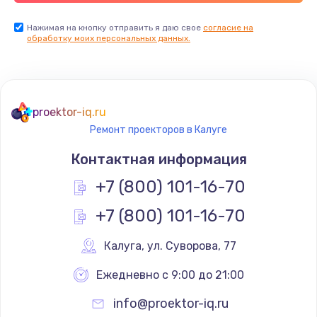
Заказать
Нажимая на кнопку отправить я даю свое
согласие на
обработку моих персональных данных.
Ремонт цепей питания
2500 руб.
Заказать
proektor-iq.ru
Ремонт проекторов в Калуге
Замена видеокарты
Контактная информация
1795 руб.
+7 (800) 101-16-70
Заказать
+7 (800) 101-16-70
Ремонт разъема питания
1120 руб.
Калуга
,
 ул. Суворова, 77
Заказать
Ежедневно с 9:00 до 21:00
info@proektor-iq.ru
Замена видеочипа