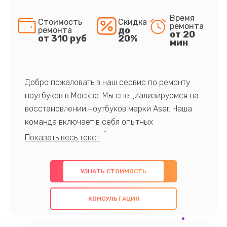
Время
Стоимость
Скидка
ремонта
до
ремонта
от 20
от 310 руб
20%
мин
Добро пожаловать в наш сервис по ремонту
ноутбуков в Москве. Мы специализируемся на
восстановлении ноутбуков марки Aser. Наша
команда включает в себя опытных
профессионалов с обширными знаниями и
многолетним опытом в данной области. Мы
предлагаем быстрый и качественный ремонт с
УЗНАТЬ СТОИМОСТЬ
использованием оригинальных компонентов, а
также гарантируем качество всех
КОНСУЛЬТАЦИЯ
проведенных работ. Наша цель - предоставить
клиентам надежное и профессиональное