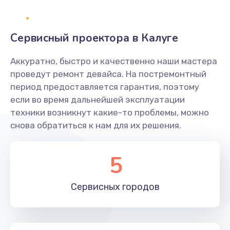
1400 руб.
Заказать
Сервисный проектора в Калуге
Замена платы брелка
Аккуратно, быстро и качественно наши мастера
900 руб.
проведут ремонт девайса. На постремонтный
период предоставляется гарантия, поэтому
Заказать
если во время дальнейшей эксплуатации
техники возникнут какие-то проблемы, можно
Простой ремонт основной платы
снова обратиться к нам для их решения.
2400 руб.
Заказать
5
Восстановление после попадания влаги
Сервисных
городов
2800 руб.
Заказать