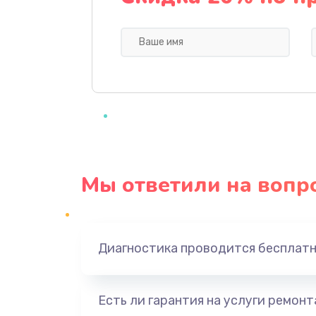
Ремонт блока питания
Замена датчика
Замена шнура
Ремонт электроплаты
Мы ответили на вопр
Замена центрирующей шайбы д
Замена подводящих проводов
Диагностика проводится бесплат
Замена голосовой катушки/пер
динамика
Есть ли гарантия на услуги ремон