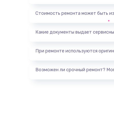
Выход из строя электронных де
вследствие перегрева
Стоимость ремонта может быть и
Ремонт динамиков
Какие документы выдает сервисны
Ремонт выходных цепей усилени
активных сабвуферов)
При ремонте используются оригин
Ремонт предварительных цепей
(для активных сабвуферов)
Возможен ли срочный ремонт? Мог
Ремонт после залития
Замена диффузора динамика
Замена платы брелка