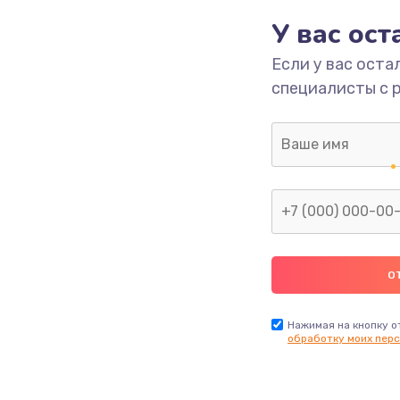
У вас ос
ы
2400 руб.
Заказ
Если у вас оста
я влаги
2800 руб.
Заказ
специалисты с 
в ТВ-
1900 руб.
Заказ
1900 руб.
Заказ
я
1400 руб.
Заказ
2900 руб.
Заказ
Нажимая на кнопку о
обработку моих перс
1800 руб.
Заказ