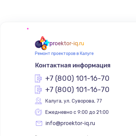
Программирование АТС
Замена корпусных элементов
Ремонт тюнера
proektor-iq.ru
Ремонт проекторов в Калуге
Ремонт платы картоприемника
Контактная информация
Восстановление/замена диффу
+7 (800) 101-16-70
+7 (800) 101-16-70
Ремонт платы усилителя
Калуга
,
 ул. Суворова, 77
Ремонт платы блока питания
Ежедневно с 9:00 до 21:00
info@proektor-iq.ru
Тюнинг динамиков