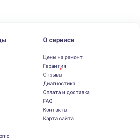
ать
ать
ды
О сервисе
ать
Цены на ремонт
ать
Гарантия
Отзывы
ать
s
Диагностика
i
Оплата и доставка
ать
FAQ
Контакты
ать
Карта сайта
a
ать
onic