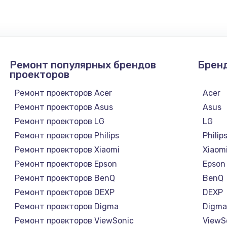
4900 руб.
Заказ
2400 руб.
Заказ
Ремонт популярных брендов
Брен
1200 руб.
Заказ
проекторов
Ремонт проекторов Acer
Acer
1000 руб.
Заказ
Ремонт проекторов Asus
Asus
Ремонт проекторов LG
LG
зора
1400 руб.
Заказ
Ремонт проекторов Philips
Philip
Ремонт проекторов Xiaomi
Xiaom
1200 руб.
Заказ
Ремонт проекторов Epson
Epson
Ремонт проекторов BenQ
BenQ
800 руб.
Заказ
Ремонт проекторов DEXP
DEXP
Ремонт проекторов Digma
Digm
4900 руб.
Заказ
Ремонт проекторов ViewSonic
ViewS