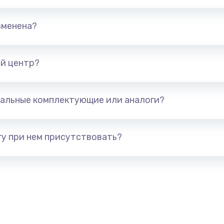
талей
880 руб.
Заказ
зменена?
1400 руб.
Заказ
й центр?
я (для
1300 руб.
Заказ
альные комплектующие или аналоги?
 усиления
1200 руб.
Заказ
у при нем присутствовать?
2100 руб.
Заказ
1400 руб.
Заказ
900 руб.
Заказ