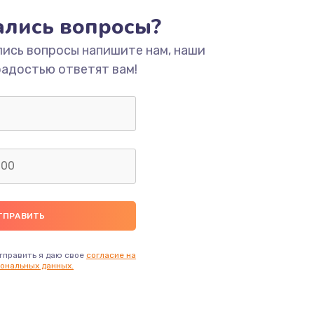
тались вопросы?
ать
лись вопросы напишите нам, наши
ать
радостью ответят вам!
ать
ать
ать
ать
тправить я даю свое
согласие на
ональных данных.
ать