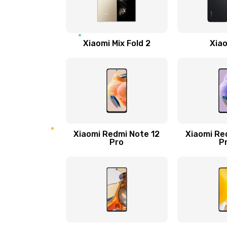
Замена Wi-Fi
Ремонт цепи питания
Xiaomi Mix Fold 2
Xiao
Ремонт микрофона
Ремонт корпусных элементов
Ремонт GPS-модуля
Xiaomi Redmi Note 12
Xiaomi Re
Pro
P
Ремонт динамика
Замена дисплея
Ремонт сим-лотка