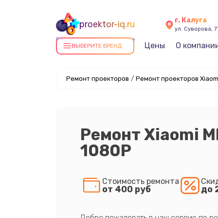
г. Калуга
proektor-iq.ru
ул. Суворова, 7
Ремонт проекторов в Калуге
Цены
О компани
ВЫБЕРИТЕ БРЕНД
Ремонт проекторов
/
Ремонт проекторов Xiaomi
Ремонт Xiaomi 
1080P
Стоимость ремонта
Ски
от 400 руб
до 
Добро пожаловать в наш сервис по ре