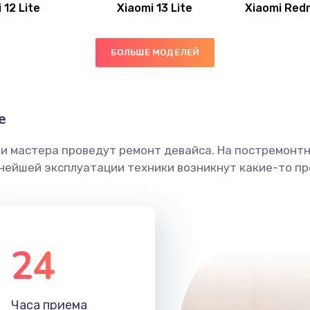
 12 Lite
Xiaomi 13 Lite
Xiaomi Red
60 мин
1 год
60 мин
3 года
БОЛЬШЕ МОДЕЛЕЙ
20 мин
3 года
е
30 мин
2 года
ши мастера проведут ремонт девайса. На постремонт
ьнейшей эксплуатации техники возникнут какие-то пр
60 мин
3 года
60 мин
3 года
24
50 мин
2 года
20 мин
1 год
Часа приема