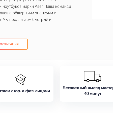
 ноутбуков марки Aser. Наша команда
алов с обширными знаниями и
и. Мы предлагаем быстрый и
ем оригинальных компонентов, а также
ых работ. Наша цель - предоставить
ое обслуживание, удовлетворяя их
СУЛЬТАЦИЯ
медлите записаться на ремонт уже
Бесплатный выезд масте
таем с юр. и физ. лицами
40 минут