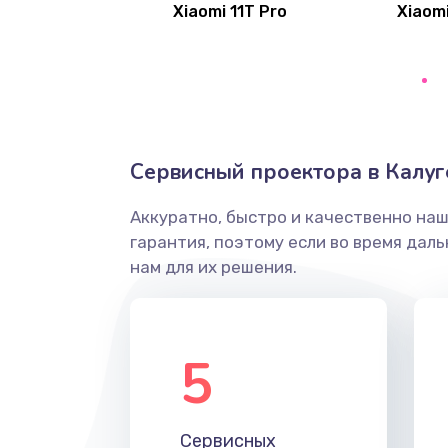
Xiaomi 11T Pro
Xiaomi
Замена клавиатуры
Замена тачпада
Замена контроллера питания
Сервисный проектора в Калуг
Замена южного моста
Аккуратно, быстро и качественно на
гарантия, поэтому если во время дал
Чистка от пыли
нам для их решения.
Настройка ОС
5
Ремонт подсветки
Настройка BIOS
Сервисных