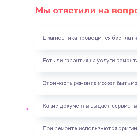
Мы ответили на вопр
Замена экрана
Замена северного моста
Диагностика проводится бесплат
Замена видеочипа
Есть ли гарантия на услуги ремон
Ремонт разъема питания
Замена видеокарты
Стоимость ремонта может быть и
Ремонт цепей питания
Какие документы выдает сервисны
Замена жесткого диска
При ремонте используются оригин
Установка драйверов