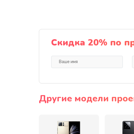
Ремонт камеры
Замена разъема питания
Замена шлейфа
Скидка 20% по п
Ремонт мультиконтроллера
Замена кнопки включения
Замена камеры
Другие модели прое
Замена USB порта
Замена материнской платы