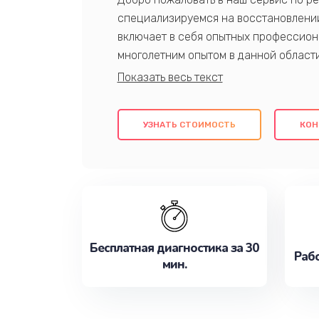
специализируемся на восстановлении
включает в себя опытных профессион
многолетним опытом в данной област
качественный ремонт с использовани
гарантируем качество всех проведенн
клиентам надежное и профессиональн
УЗНАТЬ СТОИМОСТЬ
КОН
потребности наилучшим образом. Не 
сейчас!
Бесплатная диагностика за 30
Рабо
мин.