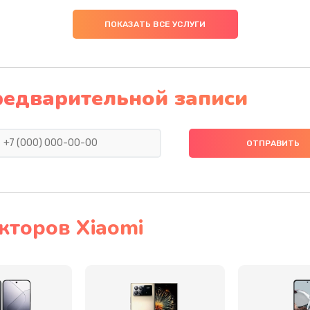
40 мин
2 года
ПОКАЗАТЬ ВСЕ УСЛУГИ
50 мин
1 год
30 мин
1 год
редварительной записи
40 мин
3 года
60 мин
3 года
30 мин
1 год
кторов Xiaomi
20 мин
3 года
40 мин
1 год