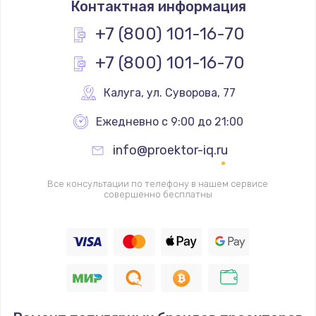
Контактная информация
1330 руб.
Заказать
+7 (800) 101-16-70
+7 (800) 101-16-70
Замена контроллера питания
1490 руб.
Калуга
,
 ул. Суворова, 77
Заказать
Ежедневно с 9:00 до 21:00
Замена южного моста
info@proektor-iq.ru
2600 руб.
Заказать
Все консультации по телефону в нашем сервисе
совершенно бесплатны
Чистка от пыли
990 руб.
Заказать
Настройка ОС