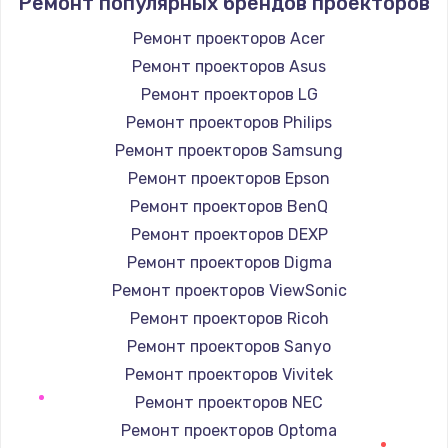
Ремонт популярных брендов проекторов
1090 руб.
Заказать
Ремонт проекторов Acer
Ремонт проекторов Asus
Ремонт подсветки
Ремонт проекторов LG
1200 руб.
Ремонт проекторов Philips
Заказать
Ремонт проекторов Samsung
Ремонт проекторов Epson
Настройка BIOS
Ремонт проекторов BenQ
930 руб.
Ремонт проекторов DEXP
Заказать
Ремонт проекторов Digma
Ремонт проекторов ViewSonic
Замена SSD
Ремонт проекторов Ricoh
990 руб.
Ремонт проекторов Sanyo
Заказать
Ремонт проекторов Vivitek
Ремонт проекторов NEC
Восстановление данных
Ремонт проекторов Optoma
990 руб.