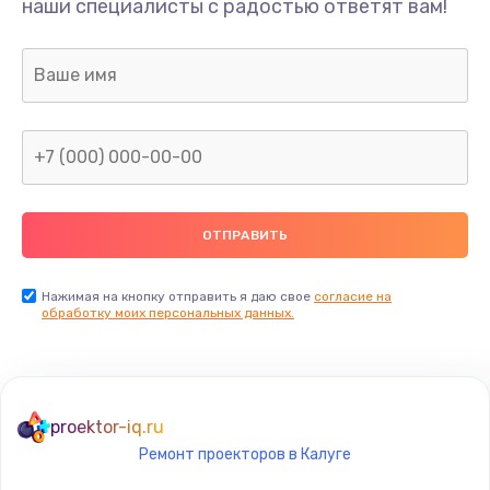
наши специалисты с радостью ответят вам!
400 руб.
Заказать
Замена дисплея
1200 руб.
Заказать
Ремонт сим-лотка
600 руб.
Заказать
Нажимая на кнопку отправить я даю свое
согласие на
обработку моих персональных данных.
Замена клавиатуры
1190 руб.
Заказать
proektor-iq.ru
Ремонт проекторов в Калуге
Замена тачпада