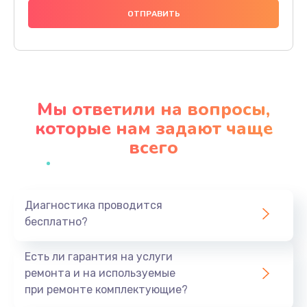
600 руб.
Заказать
Замена шлейфа
600 руб.
Мы ответили на вопросы,
Заказать
которые нам задают чаще
всего
Ремонт мультиконтроллера
1000 руб.
Заказать
Диагностика проводится
бесплатно?
Замена кнопки включения
800 руб.
Есть ли гарантия на услуги
Заказать
ремонта и на используемые
при ремонте комплектующие?
Замена камеры