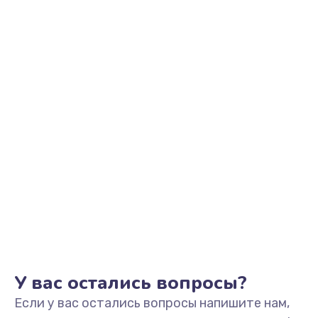
2200 руб.
Заказать
Ремонт микрофона
500 руб.
Заказать
Ремонт корпусных элементов
800 руб.
Заказать
Ремонт GPS-модуля
500 руб.
Заказать
У вас остались вопросы?
Если у вас остались вопросы напишите нам,
Ремонт динамика