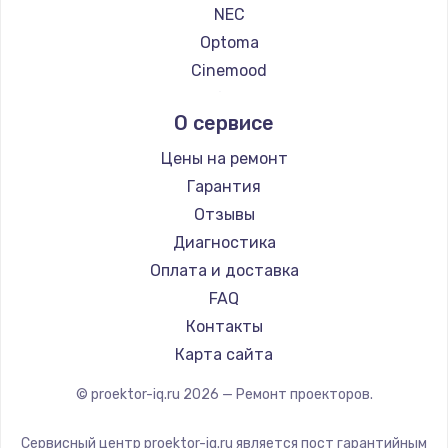
NEC
Заказать
Optoma
Cinemood
Замена термопасты
Infocus
995 руб.
О сервисе
Barco
Заказать
Xgimi
Цены на ремонт
Canon
Гарантия
Замена шлейфа матрицы
JVC
Отзывы
960 руб.
Casio
Диагностика
Заказать
Hiper
Оплата и доставка
HITACHI
FAQ
Замена экрана
Panasonic
Контакты
1145 руб.
Hisense
Карта сайта
Заказать
© proektor-iq.ru
2026
— Ремонт проекторов.
Замена северного моста
2600 руб.
Сервисный центр proektor-iq.ru является пост гарантийным